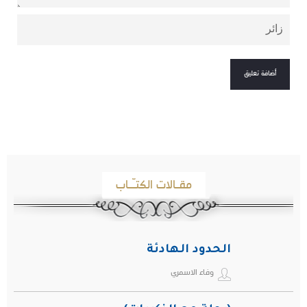
مقـالات الكتـّـاب
الحدود الهادئة
وفاء الاسمري