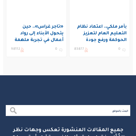
بأمر ملكي.. اعتماد نظام
«تاجر غراس».. حين
التعليم العام لتعزيز
يتحول الأبناء إلى رواد
الحوكمة ورفع جودة
أعمال في تجربة ملهمة
التعليم في المملكة
بنادي غراس الصيفي
98112
0
83877
0
بالجبيل
جميع المقالات المنشورة تعكس وجهات نظر