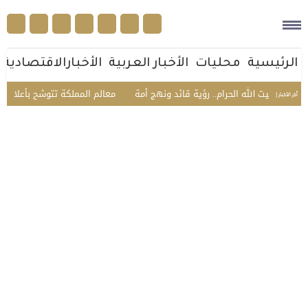
الرئيسية
محليات
الأخبار العربية
الأخبارالاقتصادية
يت الله الحرام.. رؤية قائد ونهج أمة
معالم المملكة تتوشح بأعلام السعودية وت
أخر الأخبار |