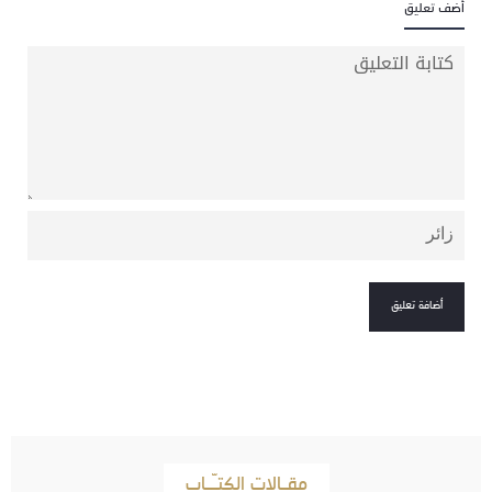
أضف تعليق
مقـالات الكتـّـاب