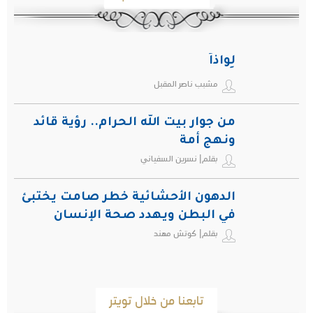
لِواذاً
مشبب ناصر المقبل
من جوار بيت الله الحرام.. رؤية قائد
ونهج أمة
بقلم| نسرين السفياني
الدهون الأحشائية خطر صامت يختبئ
في البطن ويهدد صحة الإنسان
بقلم| كوتش مهند
تابعنا من خلال تويتر