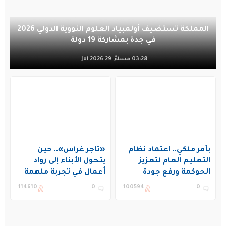
المملكة تستضيف أولمبياد العلوم النووية الدولي 2026
في جدة بمشاركة 19 دولة
03:28 مساءً, 29 Jul 2026
بأمر ملكي.. اعتماد نظام
«تاجر غراس».. حين
التعليم العام لتعزيز
يتحول الأبناء إلى رواد
الحوكمة ورفع جودة
أعمال في تجربة ملهمة
التعليم في المملكة
بنادي غراس الصيفي
114610
0
100594
0
بالجبيل