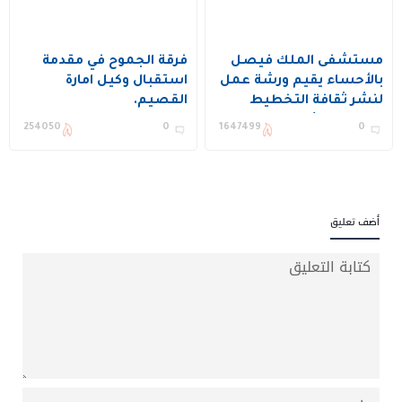
مستشفى الملك فيصل
فرقة الجموح في مقدمة
بالأحساء يقيم ورشة عمل
استقبال وكيل امارة
لنشر ثقافة التخطيط
القصيم.
وتحسين الأداء ويكرم عدد
254050
0
1647499
0
من المستفيدين
أضف تعليق