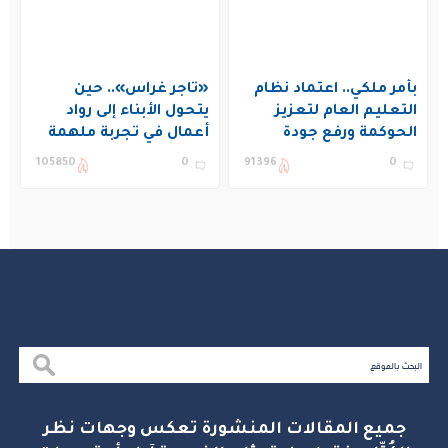
بأمر ملكي.. اعتماد نظام
«تاجر غراس».. حين
التعليم العام لتعزيز
يتحول الأبناء إلى رواد
الحوكمة ورفع جودة
أعمال في تجربة ملهمة
التعليم في المملكة
بنادي غراس الصيفي
105850
0
91396
0
بالجبيل
جميع المقالات المنشورة تعكس وجهات نظر