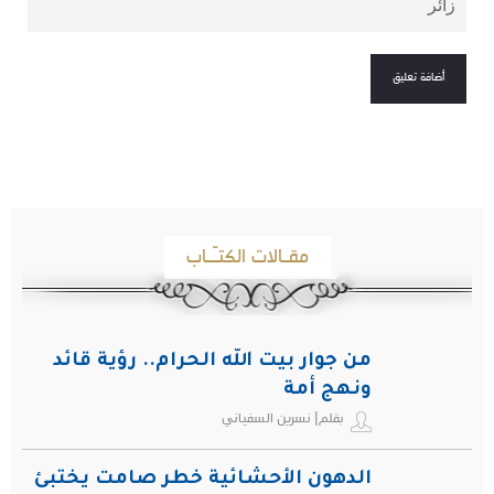
مقـالات الكتـّـاب
من جوار بيت الله الحرام.. رؤية قائد
ونهج أمة
بقلم| نسرين السفياني
الدهون الأحشائية خطر صامت يختبئ