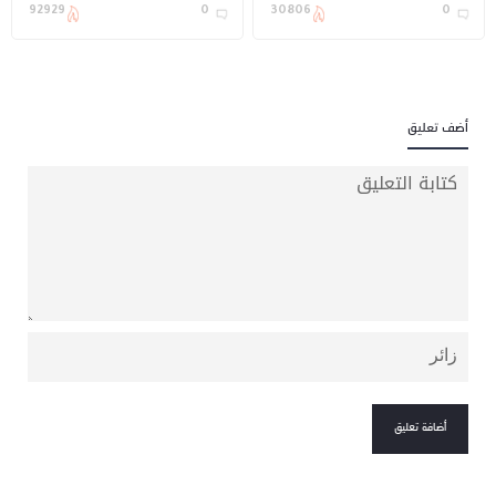
92929
0
30806
0
أضف تعليق