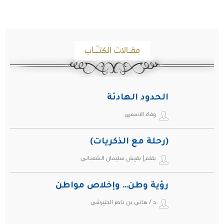
مقـالات الكتـّـاب
الحدود الهادئة
وفاء الاسمري
(رحلة مع الذكريات)
بقلم| بقيش سليمان الشعباني
رؤية وطن… وإخلاص مواطن
د / هاني بن ناصر الحتيرشي