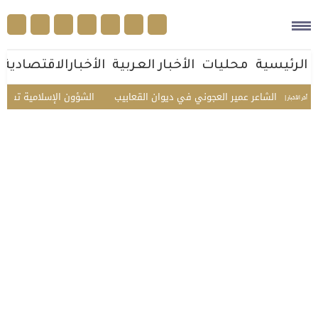
الرئيسية
محليات
الأخبار العربية
الأخبارالاقتصادية
كريم الشاعر عمير العجوني في ديوان القعابيب
الشؤون الإسلامية تستقبل ضي
أخر الأخبار |