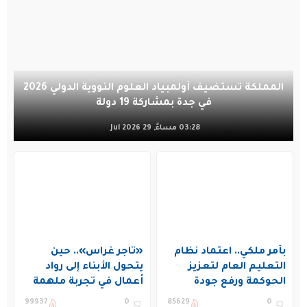
المملكة تستضيف أولمبياد العلوم النووية الدولي 2026
في جدة بمشاركة 19 دولة
03:28 مساءً, 29 Jul 2026
بأمر ملكي.. اعتماد نظام
«تاجر غراس».. حين
التعليم العام لتعزيز
يتحول الأبناء إلى رواد
الحوكمة ورفع جودة
أعمال في تجربة ملهمة
التعليم في المملكة
بنادي غراس الصيفي
99937
0
85629
0