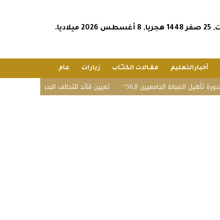
س 2026 ميلاديا.
أخبارالتعليم
مقـالات الكتـّـاب
زيارات
عام
باط الجامعيين الـ56
تعيين قائد للتحالف البحري الدفاعي متعدد الجنسيات