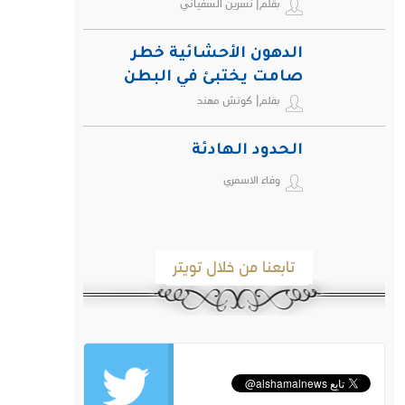
بقلم| نسرين السفياني
الدهون الأحشائية خطر
صامت يختبئ في البطن
بقلم| كوتش مهند
ويهدد صحة الإنسان
الحدود الهادئة
وفاء الاسمري
تابعنا من خلال تويتر