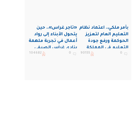
بأمر ملكي.. اعتماد نظام
«تاجر غراس».. حين
التعليم العام لتعزيز
يتحول الأبناء إلى رواد
الحوكمة ورفع جودة
أعمال في تجربة ملهمة
التعليم في المملكة
بنادي غراس الصيفي
104682
0
90155
0
بالجبيل