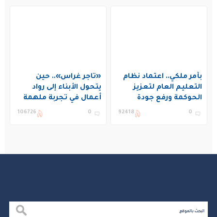
بأمر ملكي.. اعتماد نظام
«تاجر غراس».. حين
التعليم العام لتعزيز
يتحول الأبناء إلى رواد
الحوكمة ورفع جودة
أعمال في تجربة ملهمة
التعليم في المملكة
بنادي غراس الصيفي
106726
0
92418
0
بالجبيل