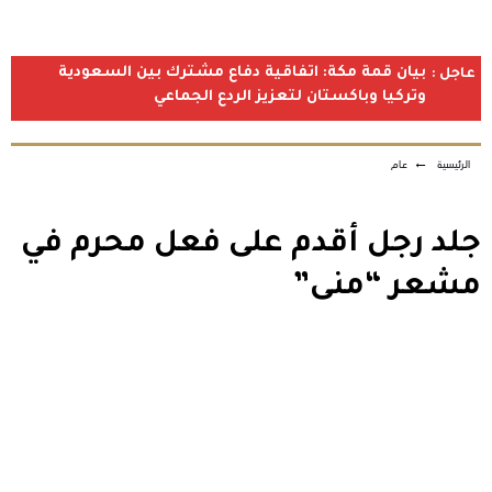
بيان قمة مكة: اتفاقية دفاع مشترك بين السعودية
عاجل :
وتركيا وباكستان لتعزيز الردع الجماعي
الرئيسية
←
عام
جلد رجل أقدم على فعل محرم في
مشعر “منى”