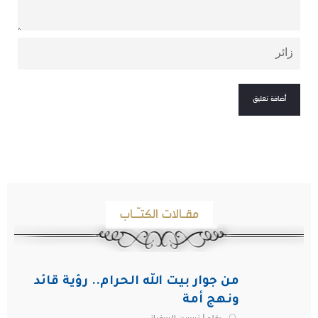
مقـالات الكتـّـاب
من جوار بيت الله الحرام.. رؤية قائد
ونهج أمة
بقلم| نسرين السفياني