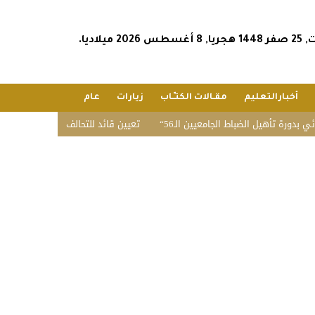
س 2026 ميلاديا.
أخبارالتعليم
مقـالات الكتـّـاب
زيارات
عام
أهيل الضباط الجامعيين الـ56
تعيين قائد للتحالف البحري الدفاعي متعدد ال