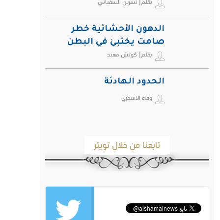
بقلم| نسرين السفياني
الدهون الأحشائية خطر
صامت يختبئ في البطن
بقلم| كوتش مهند
ويهدد صحة الإنسان
الحدود الهادئة
وفاء الاسمري
تابعنا من خلال تويتر