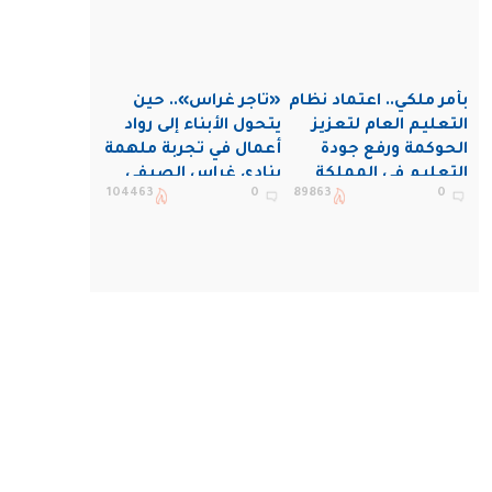
بأمر ملكي.. اعتماد نظام
«تاجر غراس».. حين
التعليم العام لتعزيز
يتحول الأبناء إلى رواد
الحوكمة ورفع جودة
أعمال في تجربة ملهمة
التعليم في المملكة
بنادي غراس الصيفي
104463
0
89863
0
بالجبيل