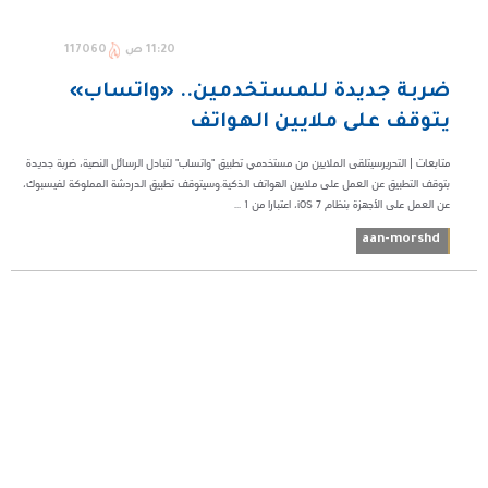
11:20 ص
117060
ضربة جديدة للمستخدمين.. «واتساب»
يتوقف على ملايين الهواتف
متابعات | التحريرسيتلقى الملايين من مستخدمي تطبيق "واتساب" لتبادل الرسائل النصية، ضربة جديدة
بتوقف التطبيق عن العمل على ملايين الهواتف الذكية.وسيتوقف تطبيق الدردشة المملوكة لفيسبوك،
عن العمل على الأجهزة بنظام iOS 7، اعتبارا من 1 ...
aan-morshd