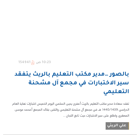
10:23 ص
154941
بالصور …مدير مكتب التعليم بالريث يتفقد
سير الاختبارات في مجمع آل مشحنة
التعليمي
تفقد سعادة مدير مكتب التعليم بالريث أ.مفرح يحيى السلمي اليوم الخميس اختبارات نهاية العام
الدراسي ١٤٤٠/١٤٣٩ هـ في مجمع آل مشحنة التعليمي والتقى بقائد المجمع أ.محمد موسى
المصغري واطلع على سير الاختبارات حيث تابع اللجان ...
علي الريثي