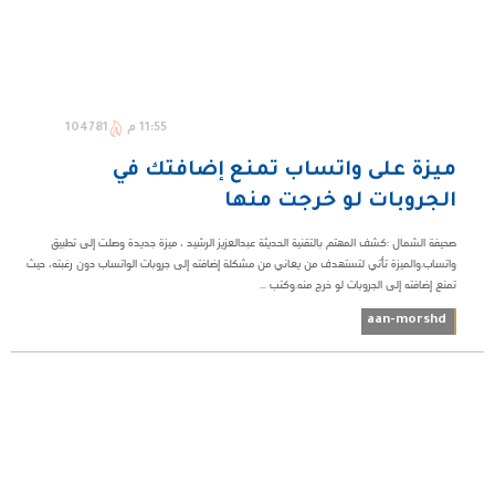
11:55 م
104781
ميزة على واتساب تمنع إضافتك في
الجروبات لو خرجت منها
صحيفة الشمال :كشف المهتم بالتقنية الحديثة عبدالعزيز الرشيد ، ميزة جديدة وصلت إلى تطبيق
واتساب.والميزة تأتي لتستهدف من يعاني من مشكلة إضافته إلى جروبات الواتساب دون رغبته، حيث
تمنع إضافته إلى الجروبات لو خرج منه.وكتب ...
aan-morshd