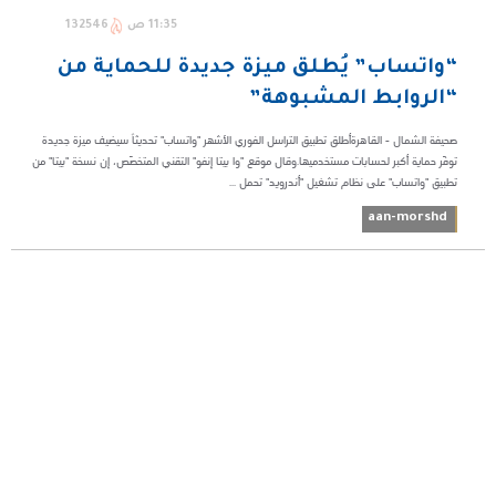
11:35 ص
132546
“واتساب” يُطلق ميزة جديدة للحماية من
“الروابط المشبوهة”
صحيفة الشمال - القاهرةأطلق تطبيق التراسل الفوري الأشهر "واتساب" تحديثاً سيضيف ميزة جديدة
توفّر حماية أكبر لحسابات مستخدميها.وقال موقع "وا بيتا إنفو" التقني المتخصّص، إن نسخة "بيتا" من
تطبيق "واتساب" على نظام تشغيل "أندرويد" تحمل ...
aan-morshd