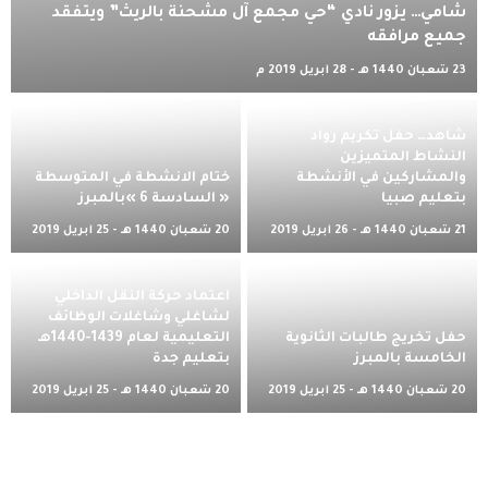
شامي… يزور نادي “حي مجمع آل مشحنة بالريث” ويتفقد
جميع مرافقه
23 شعبان 1440 هـ - 28 أبريل 2019 م
شاهد… حفل تكريم رواد
النشاط المتميزين
والمشاركين في الأنشطة
ختام الانشطة في المتوسطة
بتعليم صبيا
« السادسة 6 »بالمبرز
21 شعبان 1440 هـ - 26 أبريل 2019
20 شعبان 1440 هـ - 25 أبريل 2019
م
م
اعتماد حركة النقل الداخلي
لشاغلي وشاغلات الوظائف
حفل تخريج طالبات الثانوية
التعليمية لعام 1439-1440هـ
الخامسة بالمبرز
بتعليم جدة
20 شعبان 1440 هـ - 25 أبريل 2019
20 شعبان 1440 هـ - 25 أبريل 2019
م
م