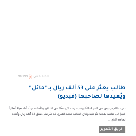
06:58 ص
90199
طالب يعثر على 53 ألف ريال بـ”حائل”
ويُعيدها لصاحبها (فيديو)
ضرب طالب يدرس في المرحلة الثانوية بمدينة حائل، مثلا في الأخلاق والأمانة، حيث أعاد مبلغاً مالياً
كبيراً إلى صاحبه بعدما عثر عليه.وكان الطالب محمد العنزي قد عثر على مبلغ 53 ألف ريال وأعاده
لصاحبه الذي ...
فريق التحرير