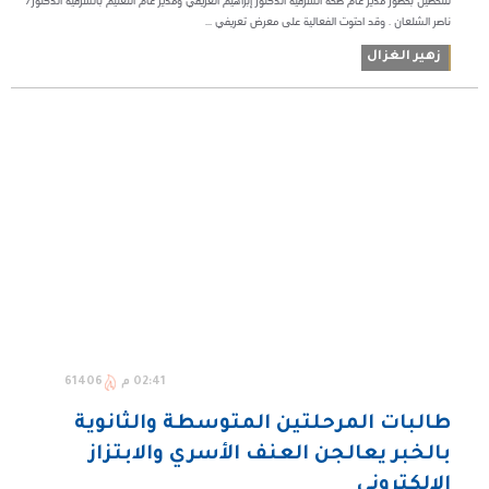
للتحصين بحضور مدير عام صحة الشرقية الدكتور إبراهيم العريفي ومدير عام التعليم بالشرقية الدكتور/
ناصر الشلعان . وقد احتوت الفعالية على معرض تعريفي ...
زهير الغزال
02:41 م
61406
طالبات المرحلتين المتوسطة والثانوية
بالخبر يعالجن العنف الأسري والابتزاز
الإلكتروني