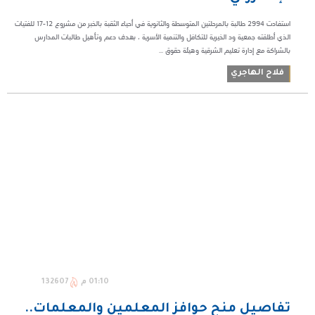
استفادت 2994 طالبة بالمرحلتين المتوسطة والثانوية في أحياء الثقبة بالخبر من مشروع 12-17 للفتيات
الذي أطلقته جمعية ود الخيرية للتكافل والتنمية الأسرية ، بهدف دعم وتأهيل طالبات المدارس
بالشراكة مع إدارة تعليم الشرقية وهيئة حقوق ...
فلاح الهاجري
01:10 م
132607
تفاصيل منح حوافز المعلمين والمعلمات..