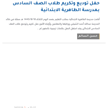
حفل توديع وتكريم طلاب الصف السادس
بمدرسة الطاهرية الابتدائية
أقامت مدرسة الطاهرية الابتدائية بمكتب التعليم بضمد اليوم الثلاثاء ١٤٤٠/٨/١٨ هـ ممثلة في قائد
المدرسة عبدالله أحمد الشبيلي ووكيلها والمعلمين وأولياء الأمور حفل تكريم وتوديع طلاب الصف
السادس الابتدائي وقد استهل الحفل بكلمات ترحيبية بالحضور ثم ...
حسن السالم
11:27 م
165529