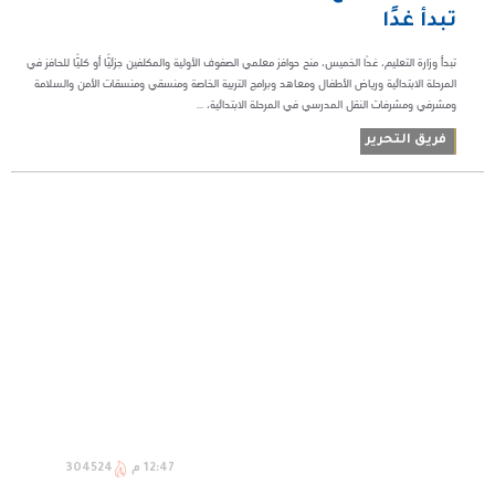
تبدأ غدًا
تبدأ وزارة التعليم، غدًا الخميس، منح حوافز معلمي الصفوف الأولية والمكلفين جزئيًّا أو كليًّا للحافز في
المرحلة الابتدائية ورياض الأطفال ومعاهد وبرامج التربية الخاصة ومنسقي ومنسقات الأمن والسلامة
ومشرفي ومشرفات النقل المدرسي في المرحلة الابتدائية، ...
فريق التحرير
12:47 م
304524