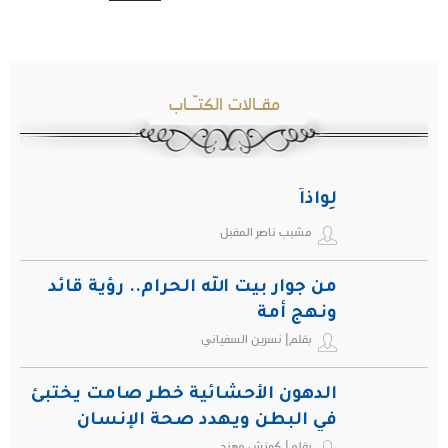
مقـالات الكتـّـاب
لِواذاً
مشبب ناصر المقبل
من جوار بيت الله الحرام.. رؤية قائد
ونهج أمة
بقلم| نسرين السفياني
الدهون الأحشائية خطر صامت يختبئ
في البطن ويهدد صحة الإنسان
بقلم| كوتش مهند