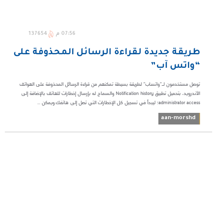
07:56 م
137654
طريقة جديدة لقراءة الرسائل المحذوفة على
“واتس آب”
توصل مستخدمون لـ”واتساب” لطريقة بسيطة تمكنهم من قراءة الرسائل المحذوفة على الهواتف
الأندرويد، بتحميل تطبيق Notification history والسماح له بإرسال إخطارات للهاتف بالإضافة إلى
administrator access؛ ليبدأ في تسجيل كل الإخطارات التي تصل إلى هاتفك.ويمكن ...
aan-morshd