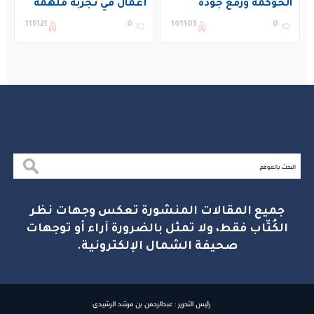
الحوكمة ورفع جودة
أعمال في تجربة ملهمة
التعليم في المملكة
بنادي غراس الصيفي
115121
0
101105
0
بالجبيل
جميع المقالات المنشورة تعكس وجهات نظر
الكُتّاب فقط، ولا تمثل بالضرورة آراء أو توجهات
صحيفة الشمال الإلكترونية.
رئيس التحرير : عبدالرحمن بن مرشد الرشيدي