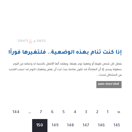
08:53 م
126471
إذا كنت تنام بهذه الوضعية.. فلتغيرها فوراً!
يفضل كل شخص طريقة أو وضعية نوم بعينها، ويعتقد أنها الأفضل بالنسبة له وتمكنه من النوم
بسهولة ويسر، إلا أن المفاجأة قد تكون صادمة حيث ثبت أن بعض وضعيات النوم قد تسبب العديد
من المشاكل.نتحدث ...
aan-morshd
144
…
7
6
5
4
3
2
1
«
150
149
148
147
146
145