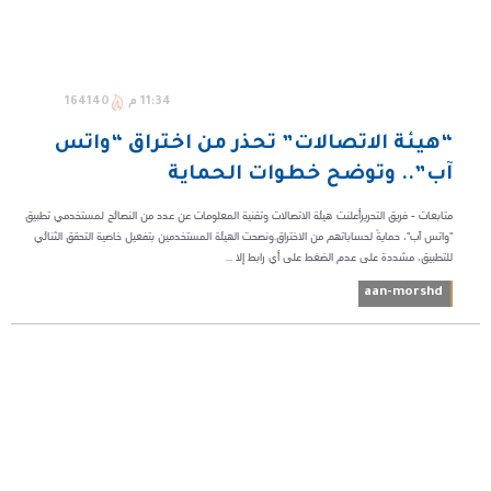
11:34 م
164140
“هيئة الاتصالات” تحذر من اختراق “واتس
آب”.. وتوضح خطوات الحماية
متابعات - فريق التحريرأعلنت هيئة الاتصالات وتقنية المعلومات عن عدد من النصائح لمستخدمي تطبيق
"واتس آب"، حمايةً لحساباتهم من الاختراق.ونصحت الهيئة المستخدمين بتفعيل خاصية التحقق الثنائي
للتطبيق، مشددة على عدم الضغط على أي رابط إلا ...
aan-morshd