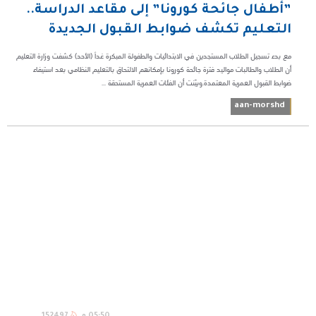
​”أطفال جائحة كورونا” إلى مقاعد الدراسة..
التعليم تكشف ضوابط القبول الجديدة
مع بدء تسجيل الطلاب المستجدين في الابتدائيات والطفولة المبكرة غداً (الأحد) كشفت وزارة التعليم
أن الطلاب والطالبات مواليد فترة جائحة كورونا بإمكانهم الالتحاق بالتعليم النظامي بعد استيفاء
ضوابط القبول العمرية المعتمدة.وبيّنت أن الفئات العمرية المستحقة ...
aan-morshd
05:50 م
152497