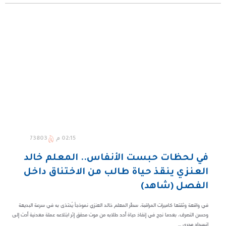
02:15 م
73803
في لحظات حبست الأنفاس.. المعلم خالد
العنزي ينقذ حياة طالب من الاختناق داخل
الفصل (شاهد)
في واقعة وثقتها كاميرات المراقبة، سطّر المعلم خالد العنزي نموذجاً يُحتذى به في سرعة البديهة
وحسن التصرف، بعدما نجح في إنقاذ حياة أحد طلابه من موت محقق إثر ابتلاعه عملة معدنية أدت إلى
انسداد مجرى ...