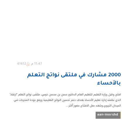
11:47 م
61612
​2000 مشارك في ملتقى نواتج التعلم
بالأحساء
افتتح وكيل وزارة التعليم للتعليم العام الدكتور حسن بن محسن خرمي، ملتقى نواتج التعلم "ارتقاء"
الذي نظمته إدارة تعليم الأحساء بهدف دعم تحسين النواتج التعليمية ورفع جودة المخرجات في
الميدان التربوي.وشهد حفل الافتتاح حضور أكثر ...
aan-morshd