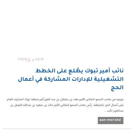
03:11 م
71978
نائب أمير تبوك يطّلع على الخطط
التشغيلية للإدارات المشاركة في أعمال
الحج
بتوجيه من صاحب السمو الملكي الأمير فهد بن سلطان بن عبد العزيز أمير منطقة تبوك المشرف العام
على أعمال الحج بالمنطقة، رأس صاحب السمو الملكي الأمير خالد بن سعود بن عبدالله الفيصل بن
عبدالعزيز نائب ...
aan-morshd