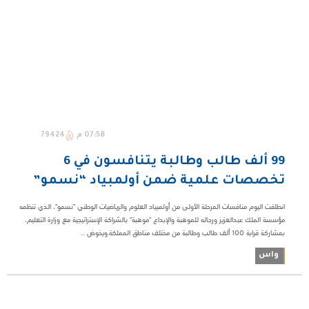
07:58 م
79424
99 ألف طالب وطالبة يتنافسون في 6
تخصصات علمية ضمن أولمبياد “نسمو”
انطلقت اليوم منافسات المرحلة الأولى من أولمبياد العلوم والرياضيات الوطني "نسمو"، الذي تنظمه
مؤسسة الملك عبدالعزيز ورجاله للموهبة والإبداع "موهبة" بالشراكة الإستراتيجية مع وزارة التعليم،
بمشاركة قرابة 100 ألف طالب وطالبة من مختلف مناطق المملكة.ويخوض ...
واس