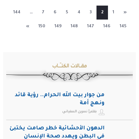
144
…
7
6
5
4
3
2
1
«
»
150
149
148
147
146
145
مقـالات الكتـّـاب
من جوار بيت الله الحرام.. رؤية قائد
ونهج أمة
بقلم| نسرين السفياني
الدهون الأحشائية خطر صامت يختبئ
في البطن ويهدد صحة الإنسان