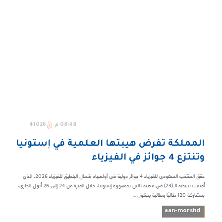
08:48 م
41026
المملكة تفرض هيبتها العلمية في إستونيا
وتنتزع 4 جوائز في الفيزياء
حقق المنتخب السعودي للفيزياء 4 جوائز دولية في أولمبياد شمال البلطيق للفيزياء 2026، الذي
أقيمت نسخته الـ(23) في مدينة تالين بجمهورية إستونيا، خلال الفترة من 24 إلى 26 أبريل الجاري،
بمشاركة 120 طالبًا وطالبة يمثلون ...
aan-morshd