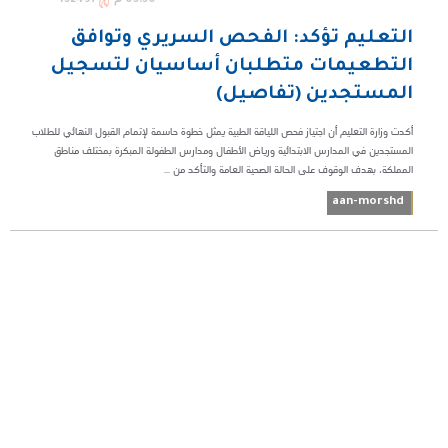
التعليم تؤكد: الفحص السريري وتوافق
التطعيمات متطلبان أساسيان لتسجيل
المستجدين (تفاصيل)
أكدت وزارة التعليم أن اجتياز فحص اللياقة الطبية يمثل خطوة حاسمة لإتمام القبول النهائي للطلاب
المستجدين في المدارس الابتدائية ورياض الأطفال ومدارس الطفولة المبكرة بمختلف مناطق
المملكة، بهدف الوقوف على الحالة الصحية العامة والتأكد من ...
aan-morshd