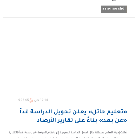
aan-morshd
12:14 ص
99645
«تعليم حائل» يعلن تحويل الدراسة غداً
«عن بعد» بناءً على تقارير الأرصاد
أعلنت إدارة التعليم بمنطقة حائل تحويل الدراسة الحضورية إلى نظام الدراسة «عن بعد» غداً (الإثنين)