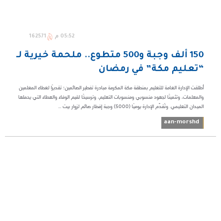
05:52 م
162571
​150 ألف وجبة و500 متطوع.. ملحمة خيرية لـ
“تعليم مكة” في رمضان
أطلقت الإدارة العامة للتعليم بمنطقة مكة المكرمة مبادرة تفطير الصائمين؛ تقديرًا لعطاء المعلمين
والمعلمات، وتثمينًا لجهود منسوبي ومنسوبات التعليم، وترسيخًا لقيم الوفاء والعطاء التي يحملها
الميدان التعليمي. وتُقدِّم الإدارة يوميًا (5000) وجبة إفطار صائم لزوار بيت ...
aan-morshd