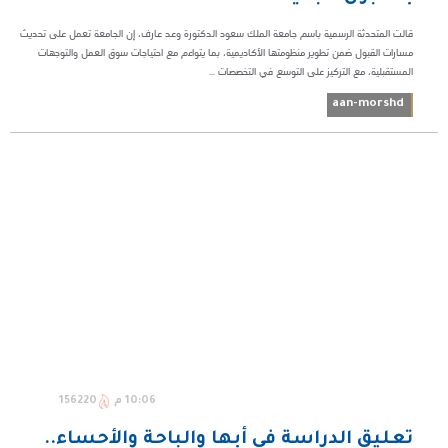
قالت المتحدثة الرسمية باسم جامعة الملك سعود الدكتورة وعد عارف، إن الجامعة تعمل على تحديث
مسارات القبول ضمن تطوير منظومتها الأكاديمية، بما يتواءم مع احتياجات سوق العمل والتوجهات
المستقبلية، مع التركيز على التوسع في التخصصات ...
aan-morshd
10:06 م
156220
تعليق الدراسة في أبها والباحة والأحساء..