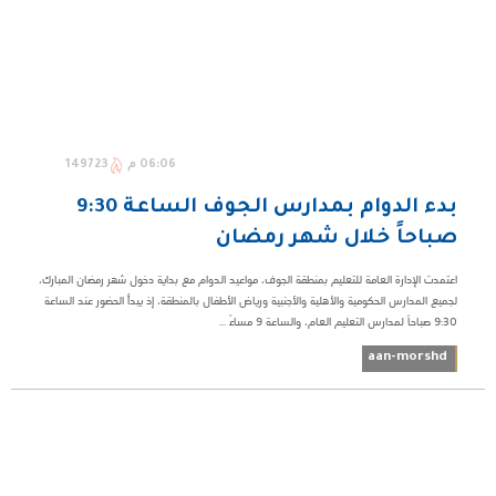
06:06 م
149723
​بدء الدوام بمدارس الجوف الساعة 9:30
صباحاً خلال شهر رمضان
اعتمدت الإدارة العامة للتعليم بمنطقة الجوف، مواعيد الدوام مع بداية دخول شهر رمضان المبارك،
لجميع المدارس الحكومية والأهلية والأجنبية ورياض الأطفال بالمنطقة، إذ يبدأ الحضور عند الساعة
9:30 صباحاً لمدارس التعليم العام، والساعة 9 مساءً ...
aan-morshd