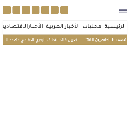
الرئيسية
محليات
الأخبار العربية
الأخبارالاقتصادية
جامعيين الـ56
تعيين قائد للتحالف البحري الدفاعي متعدد الجنسيات
المرور يضبط 
أخر الأخبار |