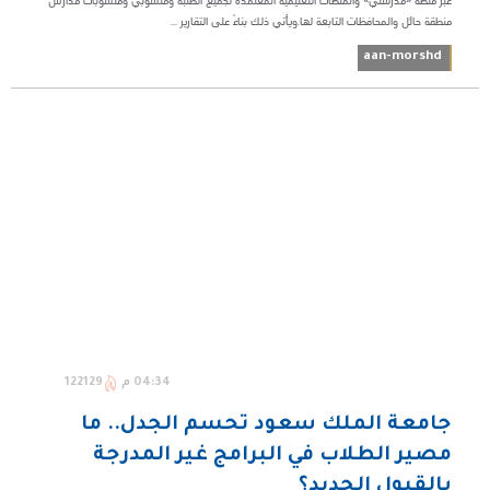
عبر منصة «مدرستي» والمنصات التعليمية المعتمدة لجميع الطلبة ومنسوبي ومنسوبات مدارس
منطقة حائل والمحافظات التابعة لها.ويأتي ذلك بناءً على التقارير ...
aan-morshd
04:34 م
122129
جامعة الملك سعود تحسم الجدل.. ما
مصير الطلاب في البرامج غير المدرجة
بالقبول الجديد؟