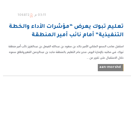
03:11 م
106872
تعليم تبوك يعرض “مؤشرات الأداء والخطة
التنفيذية” أمام نائب أمير المنطقة
استقبل صاحب السمو الملكي الأمير خالد بن سعود بن عبدالله الفيصل بن عبدالعزيز نائب أمير منطقة
تبوك، في مكتبه بالإمارة اليوم، مدير عام التعليم بالمنطقة ماجد بن عبدالرحمن القعير.واطلع سموه
خلال الاستقبال على تقرير عن ...
aan-morshd