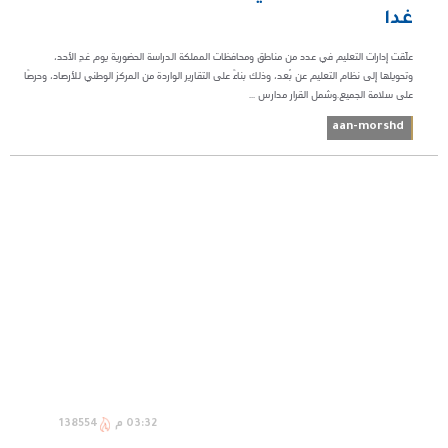
غدا
علّقت إدارات التعليم في عدد من مناطق ومحافظات المملكة الدراسة الحضورية يوم غدٍ الأحد،
وتحويلها إلى نظام التعليم عن بُعد، وذلك بناءً على التقارير الواردة من المركز الوطني للأرصاد، وحرصًا
على سلامة الجميع.وشمل القرار مدارس ...
aan-morshd
03:32 م
138554