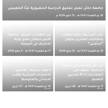
جامعة حائل تعلن تعليق الدراسة الحضورية غدًا الخميس
26 ذو القعدة 1447 هـ - 13 مايو 2026 م
نائب أمير تبوك يكرّم الطلاب
من اللغة إلى الفرص.. جامعة
والطالبات الفائزين بجوائز
الأمير سلطان تفتح بوابة
“منافس”
الاحتراف في الترجمة
25 ذو القعدة 1447 هـ - 12 مايو 2026
17 ذو القعدة 1447 هـ - 4 مايو 2026
م
م
​من نقل الخدمات إلى تعليق
الدراسة.. تعرف على
​6 مواد دراسية.. تفاصيل
الصلاحيات الـ 41 لمديري
الاختبارات المركزية لطلاب
التعليم
الابتدائي والمتوسط
11 ذو القعدة 1447 هـ - 28 أبريل
10 ذو القعدة 1447 هـ - 27 أبريل
2026 م
2026 م