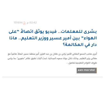
02:42 م
151694
بشرى للمعلمات.. فيديو يوثق اتصالاً “على
الهواء” بين أمير عسير ووزير التعليم.. ماذا
دار في المكالمة؟
أجرى صاحب السمو الملكي الأمير تركي بن طلال بن عبد العزيز، أمير منطقة عسير، اتصالاً هاتفياً مع
معالي وزير التعليم، وذلك خلال جولة سموه الميدانية، لبحث آليات تطبيق نظام "حضوري" بما يراعي
ظروف الكوادر التعليمية.تفاصيل ...
aan-morshd