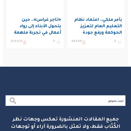
بأمر ملكي.. اعتماد نظام
«تاجر غراس».. حين
التعليم العام لتعزيز
يتحول الأبناء إلى رواد
الحوكمة ورفع جودة
أعمال في تجربة ملهمة
التعليم في المملكة
بنادي غراس الصيفي
104025
0
89498
0
بالجبيل
جميع المقالات المنشورة تعكس وجهات نظر
الكُتّاب فقط، ولا تمثل بالضرورة آراء أو توجهات