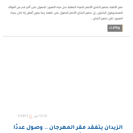
نصح الأطباء بتحضير الشاي الأخضر بالمياه المعلبة بدل مياه الصنبور؛ للحصول على أكبر قدر من الفوائد
الصحية.ويقول الباحثون، إن تحضير الشاي الأخضر للحصول على نكهته ربما يكون أفضل إذا كان بمياه
الصنبور، لكن تحضير الشاي ...
وكالات
12:10 ص
113873
الزيدان يتفقد مقر المهرجان .. وصول عددًا