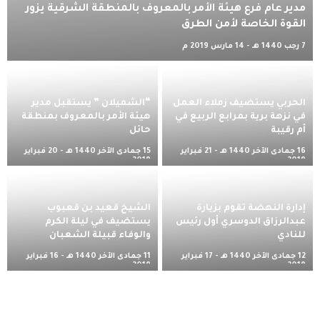
مدير عام فرع هيئة الأمر بالمعروف بالمنطقة الشرقية يزور
القوة الخاصة لأمن الطرق
7 رجب 1440 هـ - 14 مارس 2019 م
الحربي يستضيف زملاء العمل
“الشميلان ” يستقبل مدير
في نزهة برية بمرابع الربيع في
هيئة الأمر بالمعروف بمنطقة
أم رقيبة
حائل
16 جمادى الآخر 1440 هـ - 21 فبراير
15 جمادى الآخر 1440 هـ - 20 فبراير
2019 م
2019 م
إدارة النهضة تقوم بزيارة
الشيخ قعيد بن قعبوب
عبدالرزاق الدوسري أول رئيس
يستضيف في ليلة الكرم
للنادي
والوفاء قبيلة الشعبان
12 جمادى الآخر 1440 هـ - 17 فبراير
11 جمادى الآخر 1440 هـ - 16 فبراير
2019 م
2019 م