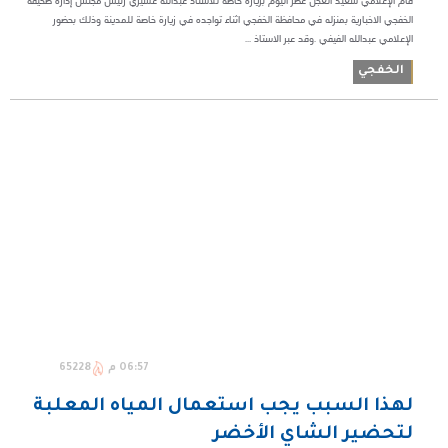
قام الإعلامي سعيد العجل عصر اليوم بزيارة خاصة للاستاذ عبدالله عسيري رئيس مجلس إدارة صحيفة
الخفجي الاخبارية بمنزله في محافظة الخفجي اثناء تواجده في زيارة خاصة للمدينة وذلك بحضور
الإعلامي عبدالله الفيفي .وقد عبر الاستاذ ...
الخفجي
06:57 م
65228
لهذا السبب يجب استعمال المياه المعلبة
لتحضير الشاي الأخضر