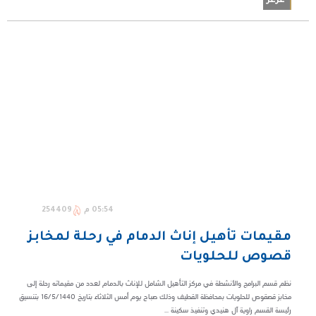
عرعر
05:54 م
254409
مقيمات تأهيل إناث الدمام في رحلة لمخابز
قصوص للحلويات
نظم قسم البرامج والأنشطة في مركز التأهيل الشامل للإناث بالدمام لعدد من مقيماته رحلة إلى
مخابز قصقوص للحلويات بمحافظة القطيف وذلك صباح يوم أمس الثلاثاء بتاريخ 16/5/1440 بتنسيق
رئيسة القسم راوية آل هنيدي وتنفيذ سكينة ...