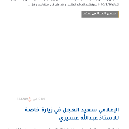
الثلاثاء١٤٤٠/٥/١٦هـبرفقتهم المرشد الطلابي و قد كان في استقبالهم وكيل ...
حسن السالم_ ضمد
01:41 ص
153289
الإعلامي سعيد العجل في زيارة خاصة
للاستاذ عبدالله عسيري