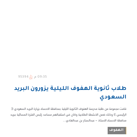
09:35 م
95394
طلاب ثانوية الهفوف الليلية يزورون البريد
السعودي
قامت مجموعة من طلبة مدرسة الهفوف الثانوية الليلية بمحافظة الاحساء بزيارة البريد السعودي ((
الرئيسي )) وذلك ضمن الانشطة الطلابية وكان في استقبالهم مساعد رئيس الفترة المسائية ببريد
محافظة الاحساء الاستاذ – عبدالستار بن عبدالهادي ...
الهفوف