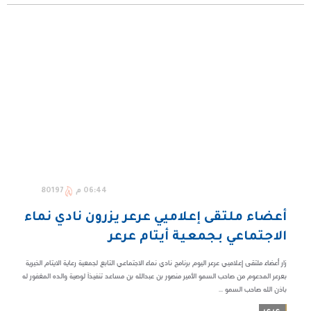
06:44 م
80197
أعضاء ملتقى إعلاميي عرعر يزرون نادي نماء
الاجتماعي بجمعية أيتام عرعر
زار أعضاء ملتقى إعلاميي عرعر اليوم برنامج نادي نماء الاجتماعي التابع لجمعية رعاية الايتام الخيرية
بعرعر المدعوم من صاحب السمو الأمير منصور بن عبدالله بن مساعد تنفيذاَ لوصية والده المغفور له
باذن الله صاحب السمو ...