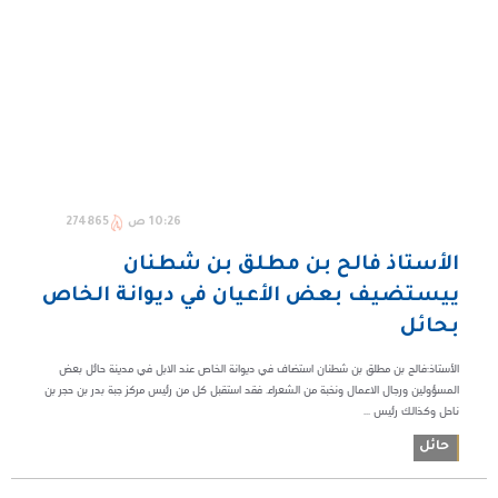
10:26 ص
274865
الأستاذ فالح بن مطلق بن شطنان
ييستضيف بعض الأعيان في ديوانة الخاص
بحائل
الأستاذ:فالح بن مطلق بن شطنان استضاف في ديوانة الخاص عند الابل في مدينة حائل بعض
المسؤولين ورجال الاعمال ونخبة من الشعراء. فقد استقبل كل من رئيس مركز جبة بدر بن حجر بن
ناحل وكذالك رئيس ...
حائل