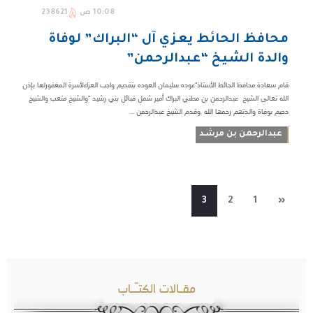
10:08 ص
238621
محافظ الحائط يعزي آل “البراك” لوفاة
والدة الشيخ “عبدالرحمن”
قام سعادة محافظ الحائط الأستاذ"عوده سليمان العوده بتقديم واجب العزاءلأسرة المغفورلها بإذن
الله تعالى الشيخ عبدالرحمن بن مطني البراك أمير شمل قبائل بني رشيد "والشيخ متعب والشيخ
دحيم بوفاة والدتهم رحمها الله .وقدم الشيخ عبدالرحمن ...
عبدالرحمن بن مرشـد
3
2
1
«
مقـالات الكتـّـاب