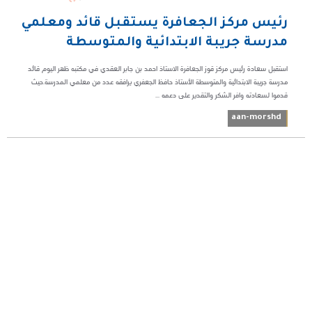
رئيس مركز الجعافرة يستقبل قائد ومعلمي
مدرسة جريبة الابتدائية والمتوسطة
استقبل سعادة رئيس مركز قوز الجعافرة الاستاذ احمد بن جابر العقدي في مكتبه ظهر اليوم قائد
مدرسة جريبة الابتدائية والمتوسطة الأستاذ حافظ الجعفري يرافقه عدد من معلمي المدرسة.حيث
قدموا لسعادته وافر الشكر والتقدير على دعمه ...
aan-morshd