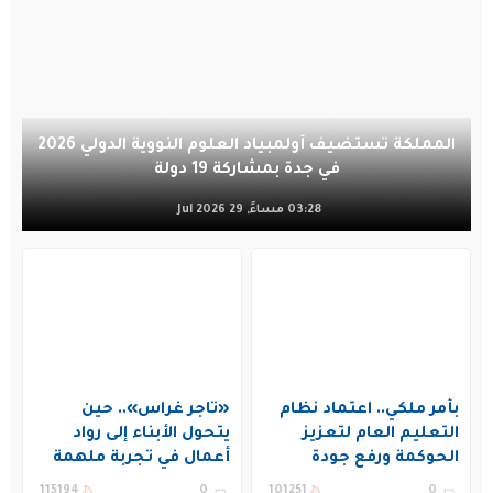
المملكة تستضيف أولمبياد العلوم النووية الدولي 2026
في جدة بمشاركة 19 دولة
03:28 مساءً, 29 Jul 2026
بأمر ملكي.. اعتماد نظام
«تاجر غراس».. حين
التعليم العام لتعزيز
يتحول الأبناء إلى رواد
الحوكمة ورفع جودة
أعمال في تجربة ملهمة
التعليم في المملكة
بنادي غراس الصيفي
115194
0
101251
0