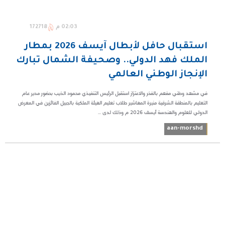
02:03 م
172718
استقبال حافل لأبطال آيسف 2026 بمطار
الملك فهد الدولي.. وصحيفة الشمال تبارك
الإنجاز الوطني العالمي
في مشهد وطني مفعم بالفخر والاعتزاز استقبل الرئيس التنفيذي محمود الذيب بحضور مدير عام
التعليم بالمنطقة الشرقية منيرة المهاشير طلاب تعليم الهيئة الملكية بالجبيل الفائزين في المعرض
الدولي للعلوم والهندسة آيسف 2026 م وذلك لدى ...
aan-morshd