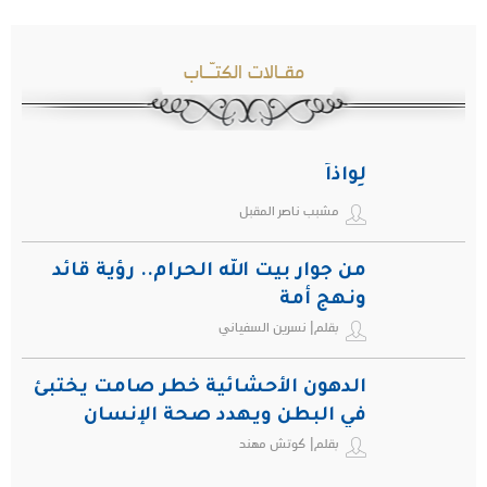
مقـالات الكتـّـاب
لِواذاً
مشبب ناصر المقبل
من جوار بيت الله الحرام.. رؤية قائد
ونهج أمة
بقلم| نسرين السفياني
الدهون الأحشائية خطر صامت يختبئ
في البطن ويهدد صحة الإنسان
بقلم| كوتش مهند