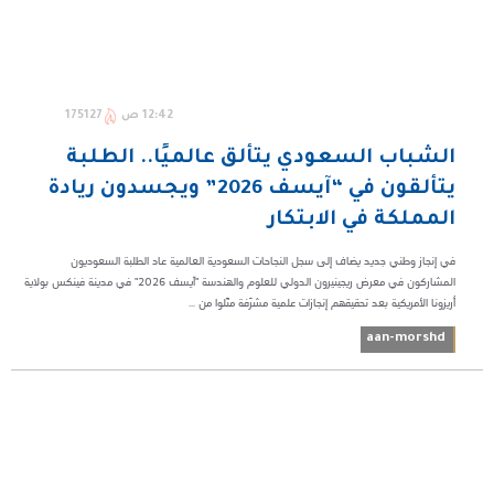
12:42 ص
175127
الشباب السعودي يتألق عالميًا.. الطلبة
يتألقون في “آيسف 2026” ويجسدون ريادة
المملكة في الابتكار
في إنجاز وطني جديد يضاف إلى سجل النجاحات السعودية العالمية عاد الطلبة السعوديون
المشاركون في معرض ريجينيرون الدولي للعلوم والهندسة "آيسف 2026" في مدينة فينكس بولاية
أريزونا الأمريكية بعد تحقيقهم إنجازات علمية مشرّفة مثّلوا من ...
aan-morshd