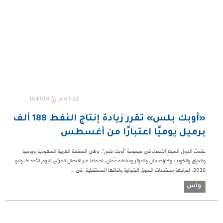
03:22 م
164104
«أوبك بلس» تقرر زيادة إنتاج النفط 188 ألف
برميل يوميًا اعتبارًا من أغسطس
عقدت الدول السبع الأعضاء في مجموعة "أوبك بلس"، وهي المملكة العربية السعودية وروسيا
والعراق والكويت وكازاخستان والجزائر وسلطنة عُمان، اجتماعًا عبر الاتصال المرئي اليوم الأحد 5 يوليو
2026، لمراجعة مستجدات السوق البترولية وآفاقها المستقبلية، في ...
واس