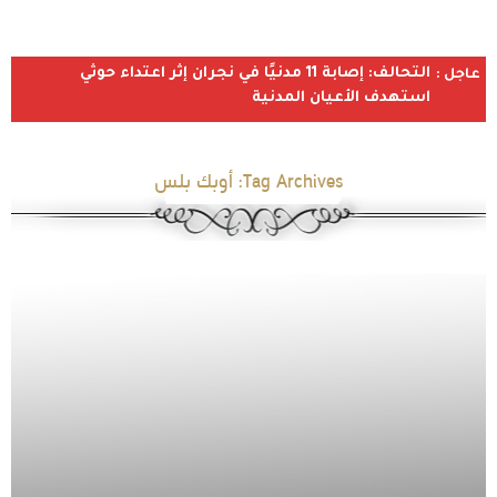
التحالف: إصابة 11 مدنيًا في نجران إثر اعتداء حوثي
عاجل :
استهدف الأعيان المدنية
Tag Archives:
أوبك بلس