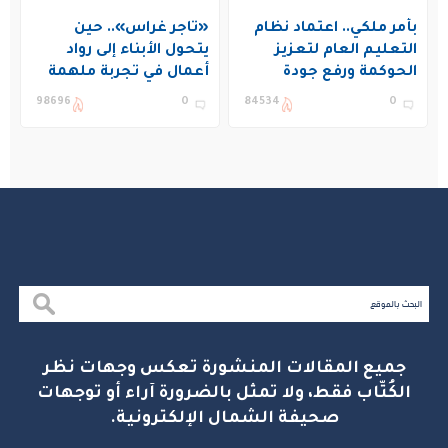
بأمر ملكي.. اعتماد نظام
«تاجر غراس».. حين
التعليم العام لتعزيز
يتحول الأبناء إلى رواد
الحوكمة ورفع جودة
أعمال في تجربة ملهمة
التعليم في المملكة
بنادي غراس الصيفي
98696
0
84534
0
بالجبيل
جميع المقالات المنشورة تعكس وجهات نظر
الكُتّاب فقط، ولا تمثل بالضرورة آراء أو توجهات
صحيفة الشمال الإلكترونية.