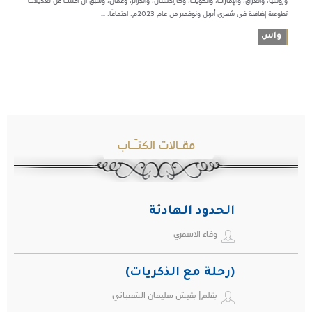
وروسيا، والعراق، والإمارات، والكويت، وكازاخستان، والجزائر، وعُمان، وسبق أن أعلنت عن تعديلات
تطوعية إضافية في شهري أبريل ونوفمبر من عام 2023م، اجتماعًا، ...
واس
مقـالات الكتـّـاب
الحدود الهادئة
وفاء الاسمري
(رحلة مع الذكريات)
بقلم| بقيش سليمان الشعباني