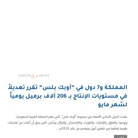
06:43 م
133079
المملكة و7 دول في “أوبك بلس” تقرر تعديلاً
في مستويات الإنتاج بـ 206 آلاف برميل يومياً
لشهر مايو
عقدت الدول الثماني الأعضاء في مجموعة "أوبك بلس"، التي تضم المملكة العربية السعودية،
وروسيا، والعراق، والإمارات، والكويت، وكازاخستان، والجزائر، وعُمان، التي سبق أن أعلنت عن تعديلات
طوعية إضافية في شهري أبريل ونوفمبر من عام 2023م، ...