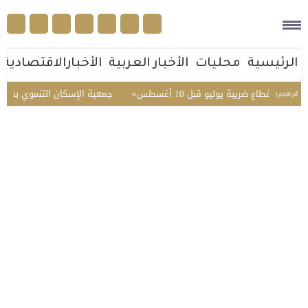
الرئيسية
محليات
الأخبار العربية
الأخبارالاقتصادية
ستقطاع ضريبة يوليو قبل 10 أغسطس
جمعية الإسكان التنموي بفيضة أثقب تحقق 96.3% في
أخر الأخبار |