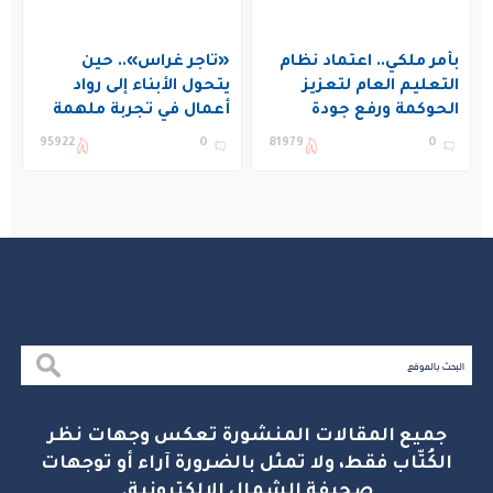
بأمر ملكي.. اعتماد نظام
«تاجر غراس».. حين
التعليم العام لتعزيز
يتحول الأبناء إلى رواد
الحوكمة ورفع جودة
أعمال في تجربة ملهمة
التعليم في المملكة
بنادي غراس الصيفي
95922
0
81979
0
بالجبيل
جميع المقالات المنشورة تعكس وجهات نظر
الكُتّاب فقط، ولا تمثل بالضرورة آراء أو توجهات
صحيفة الشمال الإلكترونية.