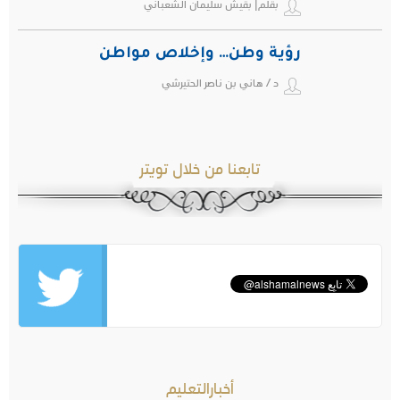
بقلم| بقيش سليمان الشعباني
رؤية وطن… وإخلاص مواطن
د / هاني بن ناصر الحتيرشي
تابعنا من خلال تويتر
أخبارالتعليم