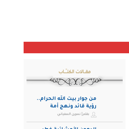
مقـالات الكتـّـاب
من جوار بيت الله الحرام..
رؤية قائد ونهج أمة
بقلم| نسرين السفياني