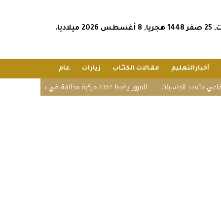
س 2026 ميلاديا.
أخبارالتعليم
مقـالات الكتـّـاب
زيارات
عام
تعدد الجنسيات
المرور يضبط 2357 مركبة مخالفة في مواقف الأشخاص ذوي الإعاقة بمختلف مناطق المملكة