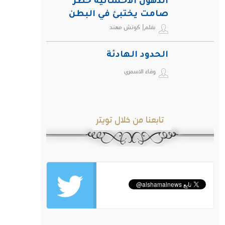
الدهون الأحشائية خطر
صامت يختبئ في البطن
بقلم| كوتش مهند
ويهدد صحة الإنسان
الحدود الهادئة
وفاء الاسمري
تابعنا من خلال تويتر