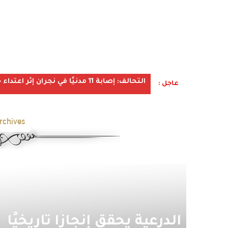
التحالف: إصابة 11 مدنيًا في نجران إثر اعتداء حوثي استهدف الأعيان المدنية
عاجل :
rchives:
الدرعية يحقق إنجازًا تاريخيًا