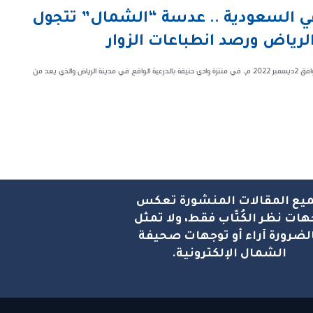
في السعودية .. عدسة “الشمال” تتجول
الرياض ورصد انطباعات الزوار
تجولت عدسة صحيفة "الشمال الإلكترونية" مساء اليوم الجمعة ٨/٥/١٤٤٤ هـ، الموافق ٢ديسمبر ٢٠٢٢ م، في منتزة وادي حنيفة بالدرعية الواقع في مدينة الرياض والذي يعد من
يع المقالات المنشورة تعكس
هات نظر الكُتّاب فقط، ولا تمثل
لضرورة آراء أو توجهات صحيفة
الشمال الإلكترونية.