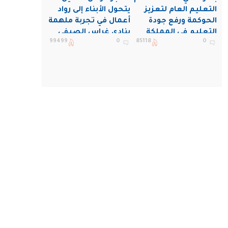
التعليم العام لتعزيز
يتحول الأبناء إلى رواد
الحوكمة ورفع جودة
أعمال في تجربة ملهمة
التعليم في المملكة
بنادي غراس الصيفي
99499
0
85118
0
بالجبيل