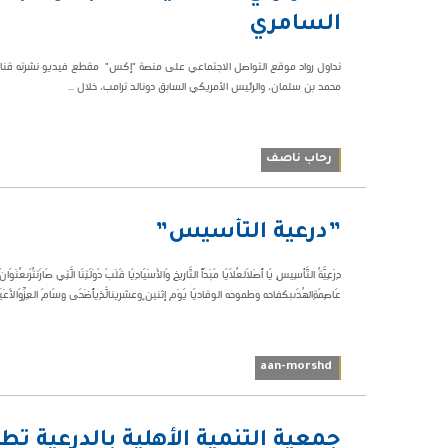
40150
السامري
تداول رواد موقع التواصل الاجتماعي على منصة "إكس" مقطع فيديو نشرته قناة "
محمد بن سلمان، والرئيس الأمريكي السابق دونالد ترامب، خلال ...
رحاب ناصف
08:49 م
‏”درعية التأسيس”
122494
‏دِرْعِيَّةُ التَّأسِيسِ يَا أَصْلَ‏العُلَا‏يَا مَبْدَأَ التَّارِيخِ وَ‏الأَسْيَادِ‏يَا قَلْبَ دَوْلَتِنَا الَّتِي صَارَت‏تُرَى‏عُ
عَاصِمَةِ‏الهُدَى‏بكفاحه وطموحه الوقاد‏يَا يَوْم إثنين ٍوعشرين‏الَّذِي‏أَضْحَى وِسَامَ العِزِّ‏وَالأَعْيَادِإنا نُبَا
aan-morshd
03:13 م
جمعية التنمية الأهلية بالدرعية تطل