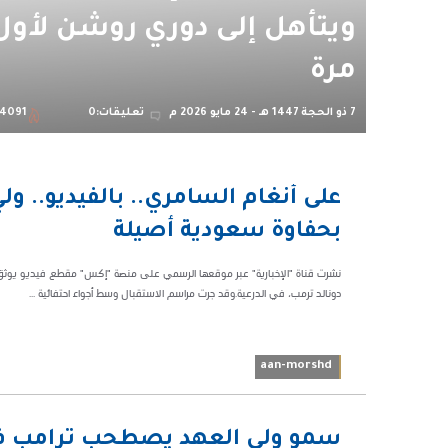
ويتأهل إلى دوري روشن لأول
مرة
7 ذو الحجة 1447 هـ - 24 مايو 2026 م
تعليقات:0
4091
11:01 م
على أنغام السامري.. بالفيديو.. و
53071
بحفاوة سعودية أصيلة
نشرت قناة "الإخبارية" عبر موقعها الرسمي على منصة "إكس" مقطع فيديو يوثق 
دونالد ترمب، في الدرعية.وقد جرت مراسم الاستقبال وسط أجواء احتفائية ...
aan-morshd
09:58 م
سمو ولي العهد يصطحب ترامب في 