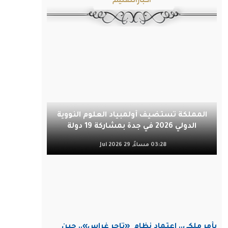
المملكة تستضيف أولمبياد العلوم النووية
الدولي 2026 في جدة بمشاركة 19 دولة
03:28 مساءً, 29 Jul 2026
بأمر ملكي.. اعتماد نظام
«تاجر غراس».. حين