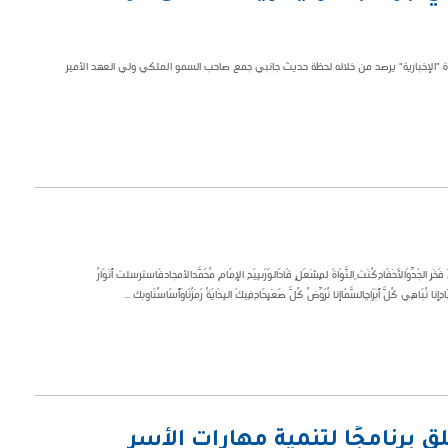
الإخبارية" يرصد من خلاله لحظة حديث جانبي جمع صاحب السمو الملكي ولي العهد الأمير
نْوَانَ فَخْرِ الجَدِّ‏وَالأَحْفَادِ‏كُنْت ِالنَّوَاةَ لِمِشْعَلٍ قَادَ‏الوَرَى‏بِيَدِ الإِمَامِ مُحَمَّد‏الأمجاد‏فَاسترسلت أَنْوَارُ
هِي كُلَّ أَبْرَاجِ‏السَّمَا‏إنا نُرَوِّضُ كُلَّ صَعْبٍ‏حَادِ‏فِيكَ البِدَايَةُ رَمْزُنَا‏وَأَسَاسُنَا‏وبك ...
ق برنامجًا لتنمية مهارات الأسر