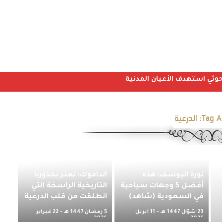
Tag A
الدرعية
نورة اليوسف: هذه
الداموك: نعتز بجذورنا
أفضل 5 وجهات سياحية
التاريخية الراسخة التي
في السعودية (شاهد)
انطلقت من قلب الدرعية
23 شوّال 1447 هـ - 11 أبريل
5 رمضان 1447 هـ - 22 فبراير
2026 م
2026 م