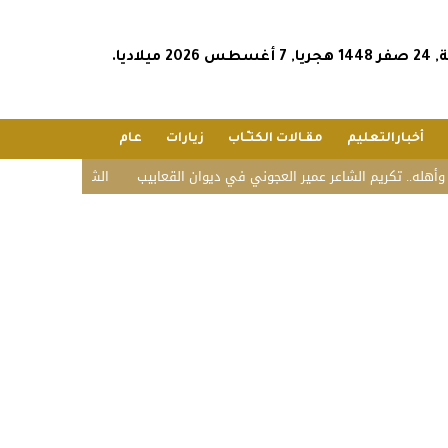
2026 ميلاديا.
أخبارالتعليم
مقـالات الكتـّـاب
زيارات
عام
 تكريم الشاعر عمير العجوني في ديوان القعابيب
الشؤون الإسلامية تستقبل ض