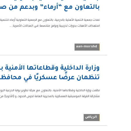
48034
بالتعاون مع “أرماء” وبدعم من ص
نفذت جمعية التنمية الأهلية بالدرعية، بالتعاون مع الجمعية التعاونية أرماء للتنم
استهداف الأمهات بدورات تدريبية وبرامج متخصصة في المجالات الأسرية. ...
aan-morshd
08:21 م
وزارة الداخلية وقطاعاتها الأمنية ب
123100
تنظمان عرضًا عسكريًا في محافظة 
نظمت وزارة الداخلية وقطاعاتها الأمنية، بالتعاون مع هيئة تطوير بوابة الدرعية
مشاركة الفرقة الموسيقية العسكرية بالمديرية العامة لحرس الحدود، و (الأخويا) من الإ
الرياض