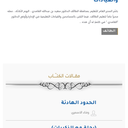
والقيادات
باشر المدير العام للتعليم بمحافظة الطائف الدكتور سعيد بن عبدالله الغامدي ، اليوم الثلاثاء ، عمله
مديراً عاماً لتعليم الطائف، فيما التقى بالمساعدين والقيادات التعليمية في الإدارة.وأوضح الدكتور
"الغامدي " في كلمةٍ له أن هذه ...
الطائف
مقـالات الكتـّـاب
الحدود الهادئة
وفاء الاسمري