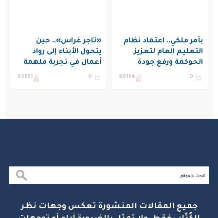
بأمر ملكي.. اعتماد نظام
«تاجر غراس».. حين
التعليم العام لتعزيز
يتحول الأبناء إلى رواد
الحوكمة ورفع جودة
أعمال في تجربة ملهمة
التعليم في المملكة
بنادي غراس الصيفي
93951
0
80154
0
بالجبيل
جميع المقالات المنشورة تعكس وجهات نظر