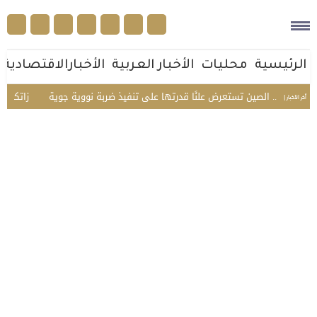
الرئيسية
محليات
الأخبار العربية
الأخبارالاقتصادية
ول مرة.. الصين تستعرض علنًا قدرتها على تنفيذ ضربة نووية جوية
«زاتكا» تدعو
أخر الأخبار |