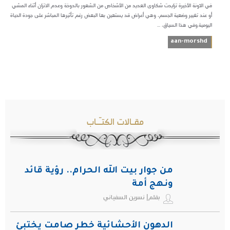
في الآونة الأخيرة تزايدت شكاوى العديد من الأشخاص من الشعور بالدوخة وعدم الاتزان أثناء المشي
أو عند تغيير وضعية الجسم، وهي أعراض قد يستهين بها البعض رغم تأثيرها المباشر على جودة الحياة
اليومية.وفي هذا السياق، ...
aan-morshd
مقـالات الكتـّـاب
من جوار بيت الله الحرام.. رؤية قائد
ونهج أمة
بقلم| نسرين السفياني
الدهون الأحشائية خطر صامت يختبئ