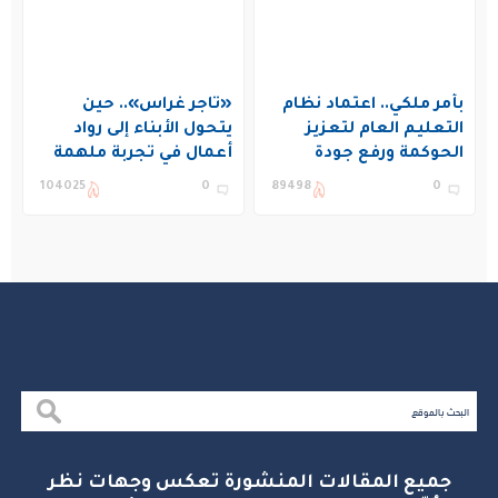
بأمر ملكي.. اعتماد نظام
«تاجر غراس».. حين
التعليم العام لتعزيز
يتحول الأبناء إلى رواد
الحوكمة ورفع جودة
أعمال في تجربة ملهمة
التعليم في المملكة
بنادي غراس الصيفي
104025
0
89498
0
بالجبيل
جميع المقالات المنشورة تعكس وجهات نظر