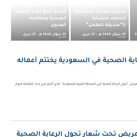
تجمع مكة الصحي
محاضرة لـ52 منشأة
يدشن المرحلة التنفيذية
خاصة لرفع جودة الرعاية
لاعتماد منشآته
الصحية ومكافحة
كـ”صديقة للطفل”
العدوى
29 شوّال 1446 هـ - 27 أبريل
23 شوّال 1446 هـ - 21 أبريل
3
2025 م
2025 م
اية الصحية في السعودية يختتم أعماله
ريض "تحول الرعاية الصحية في المملكة العربية السعودية"، الذي أقيم في جدة، فعالياته اليوم
تمريض تحت شعار تحول الرعاية الصحية