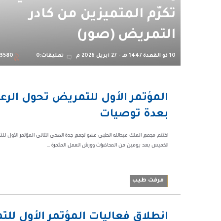
تكرّم المتميزين من كادر
التمريض (صور)
10 ذو القعدة 1447 هـ - 27 أبريل 2026 م
تعليقات:0
3580
11:52 م
المؤتمر الأول للتمريض تحول الرع
46501
بعدة توصيات
اختتم مجمع الملك عبدالله الطبي عضو تجمع جدة الصحي الثاني المؤتمر الأول للتم
الخميس بعد يومين من المحاضرات وورش العمل المثمرة ...
مرفت طيب
01:05
انطلاق فعاليات المؤتمر الأول لل