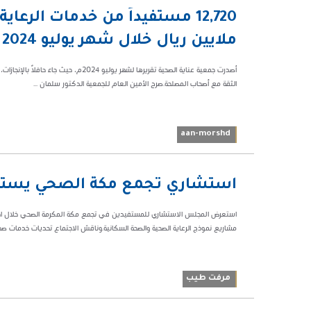
02:29 م
59933
ملايين ريال خلال شهر يوليو 2024
أصدرت جمعية عناية الصحية تقريرها لشهر ي
الثقة مع أصحاب المصلحة.صرح الأمين العام للجمعية الدكتور سلمان ...
aan-morshd
06:03 م
استشاري تجمع مكة الصحي يستعر
65627
استعرض المجلس الاستشاري للمستفيدين في تجمع مكة المكرمة الصحي خلال اجتماع
مشاريع نموذج الرعاية الصحية والصحة السكانية.وناقش الاجتماع تحديات خدمات صحة 
مرفت طيب