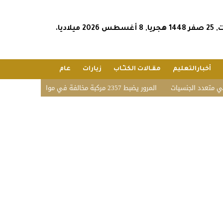
س 2026 ميلاديا.
أخبارالتعليم
مقـالات الكتـّـاب
زيارات
عام
الجنسيات
المرور يضبط 2357 مركبة مخالفة في مواقف الأشخاص ذوي الإعاقة بمختلف مناطق المملكة