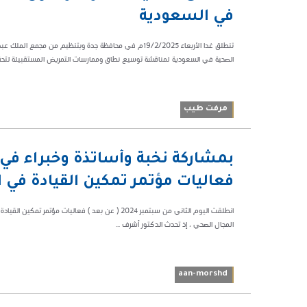
ص
في السعودية
47523
تنطلق غدا الأربعاء 19/2/2025م في محافظة جدة وبتنظيم من
الصحية في السعودية لمناقشة توسيع نطاق وممارسات التمريض المستقبيلة لتحقي
مرفت طيب
07:56 م
بمشاركة نخبة وأساتذة وخبراء في ا
64897
فعاليات مؤتمر تمكين القيادة في ا
انطلقت اليوم الثاني من سبتمبر 2024 ( عن بعد ) فعاليا
المجال الصحي ، إذ تحدث الدكتور أشرف ...
aan-morshd