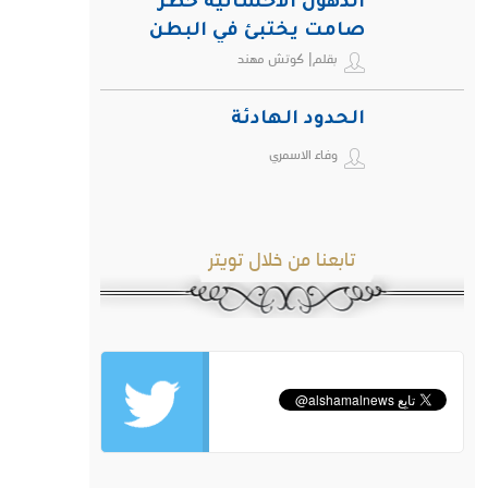
الدهون الأحشائية خطر
صامت يختبئ في البطن
بقلم| كوتش مهند
ويهدد صحة الإنسان
الحدود الهادئة
وفاء الاسمري
تابعنا من خلال تويتر