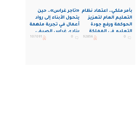
بأمر ملكي.. اعتماد نظام
«تاجر غراس».. حين
التعليم العام لتعزيز
يتحول الأبناء إلى رواد
الحوكمة ورفع جودة
أعمال في تجربة ملهمة
التعليم في المملكة
بنادي غراس الصيفي
107091
0
92856
0
بالجبيل