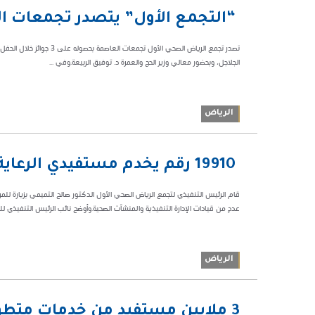
03:45
‏ “التجمع الأول” يتصدر تجمعات ا
م
82271
الجلاجل، وبحضور معالي وزير الحج والعمرة د. توفيق الربيعة.وفي ...
الرياض
12:56 ص
‏ 19910 رقم يخدم مستفيدي الرعاية الصحية بالتجمع الأول
131922
قام الرئيس التنفيذي لتجمع الرياض الصحي الأول الدكتور صالح التميمي بزيارة للمر
عددٍ من قيادات الإدارة التنفيذية والمنشآت الصحية.وأوضح نائب الرئيس التنفيذي للص
الرياض
08:59 م
3 ملايين مستفيد من خدمات متطوعي مركز التطوع الصحي