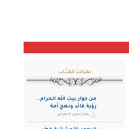
مقـالات الكتـّـاب
من جوار بيت الله الحرام..
رؤية قائد ونهج أمة
بقلم| نسرين السفياني