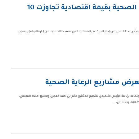
12,720 مستفيداً من خدمات الرعاية الصحية بقيمة اقتصادية تجاوزت 10
وليو 2024م، حيث جاء حافلاً بالإنجازات، ويأتي هذا التقرير في إطار الحوكمة والشفافية التي تنتهجها الجمعية في إدارة التواصل وتعزيز
ض مشاريع الرعاية الصحية
ه برئاسة الرئيس التنفيذي للتجمع الدكتور حاتم بن أحمد العمري وبحضور أعضاء المجلس،
الفم والأسنان، ...