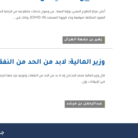
169038
الجهود المكثفة لمواجهة وباء كورونا المستجد (COVID-19)، وذلك في ...
زهير بن جمعة الغزال
10:59 م
وزير المالية: لابد من الحد من النف
115527
قال وزير المالية محمد الجدعان إنه لا بد من الحد من النفقات وتوجيه جزء منها للر
في الإيرادات، وإن ...
عبدالرحمن بن مرشد
جم