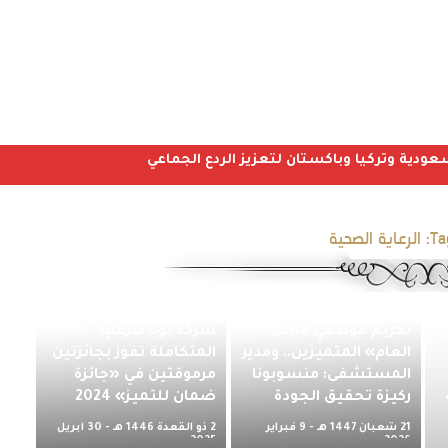
عودية وتركيا وباكستان لتعزيز الردع الجماعي
Ta
الرعاية الصحية
تكريم موظفي «الحرث
شركة بوبا للرعاية
العام» المتميزين.. ومدير
المتكاملة تفوز بجائزتين
المستشفى: منسوبونا
مرموقتين في «جائزة
ركيزة تحقيق الجودة
ضمان للتميز» 2024
21 شعبان 1447 هـ - 9 فبراير
2 ذو القعدة 1446 هـ - 30 أبريل
«بيئة داعمة للطفولة»..
صحة حفرالباطن تنفذ
2026 م
2025 م