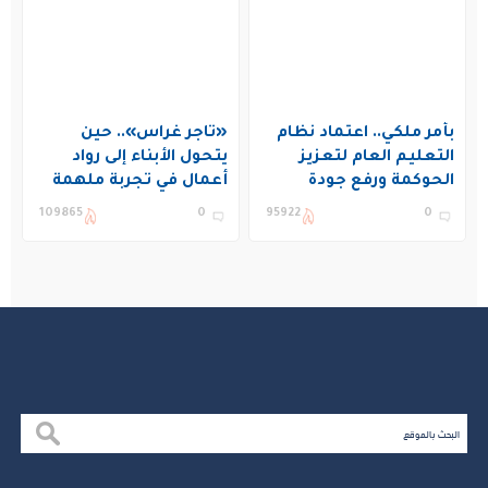
بأمر ملكي.. اعتماد نظام
«تاجر غراس».. حين
التعليم العام لتعزيز
يتحول الأبناء إلى رواد
الحوكمة ورفع جودة
أعمال في تجربة ملهمة
التعليم في المملكة
بنادي غراس الصيفي
109865
0
95922
0
بالجبيل