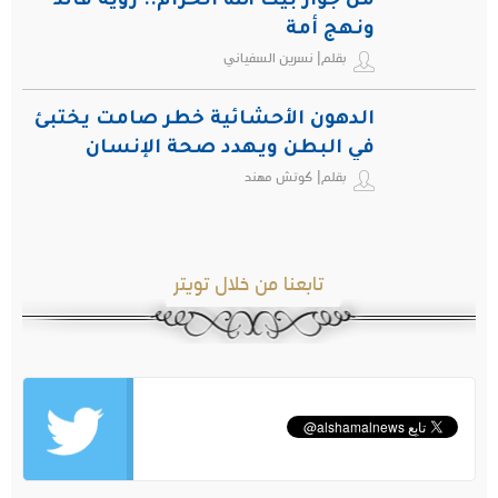
من جوار بيت الله الحرام.. رؤية قائد
ونهج أمة
بقلم| نسرين السفياني
الدهون الأحشائية خطر صامت يختبئ
في البطن ويهدد صحة الإنسان
بقلم| كوتش مهند
تابعنا من خلال تويتر