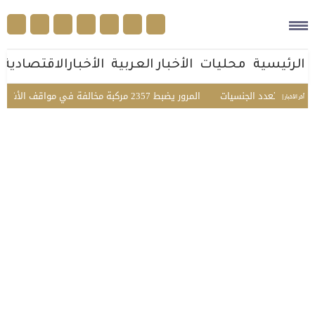
الرئيسية
محليات
الأخبار العربية
الأخبارالاقتصادية
فاعي متعدد الجنسيات
المرور يضبط 2357 مركبة مخالفة في مواقف الأشخاص ذوي الإعاقة بمختلف مناطق المملكة
أخر الأخبار |