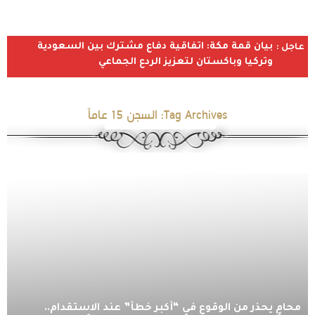
بيان قمة مكة: اتفاقية دفاع مشترك بين السعودية
عاجل :
وتركيا وباكستان لتعزيز الردع الجماعي
Tag Archives:
السجن 15 عاماً
محامٍ يحذر من الوقوع في “أكبر خطأ” عند الاستقدام..