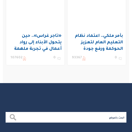
بأمر ملكي.. اعتماد نظام
«تاجر غراس».. حين
التعليم العام لتعزيز
يتحول الأبناء إلى رواد
الحوكمة ورفع جودة
أعمال في تجربة ملهمة
التعليم في المملكة
بنادي غراس الصيفي
107602
0
93367
0
بالجبيل