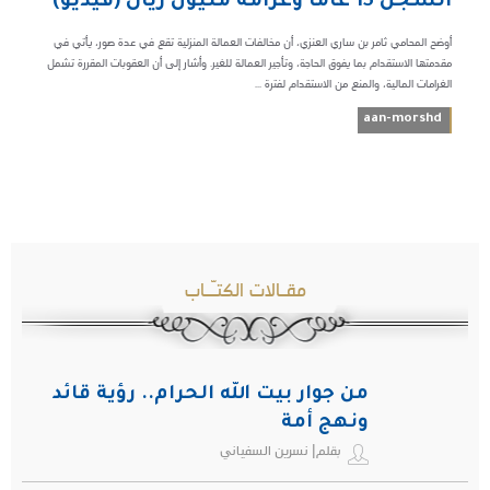
السجن 15 عاماً وغرامة مليون ريال (فيديو)
أوضح المحامي ثامر بن ساري العنزي، أن مخالفات العمالة المنزلية تقع في عدة صور، يأتي في
مقدمتها الاستقدام بما يفوق الحاجة، وتأجير العمالة للغير. وأشار إلى أن العقوبات المقررة تشمل
الغرامات المالية، والمنع من الاستقدام لفترة ...
aan-morshd
مقـالات الكتـّـاب
من جوار بيت الله الحرام.. رؤية قائد
ونهج أمة
بقلم| نسرين السفياني