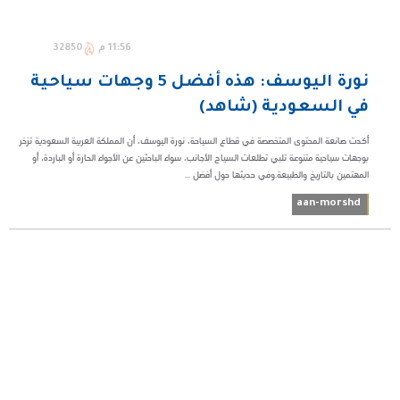
11:56 م
32850
نورة اليوسف: هذه أفضل 5 وجهات سياحية
في السعودية (شاهد)
أكدت صانعة المحتوى المتخصصة في قطاع السياحة، نورة اليوسف، أن المملكة العربية السعودية تزخر
بوجهات سياحية متنوعة تلبي تطلعات السياح الأجانب، سواء الباحثين عن الأجواء الحارة أو الباردة، أو
المهتمين بالتاريخ والطبيعة.​وفي حديثها حول أفضل ...
aan-morshd