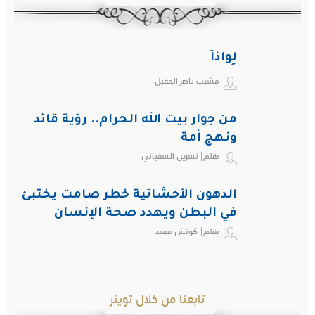
لِواذاً
مشبب ناصر المقبل
من جوار بيت الله الحرام.. رؤية قائد
ونهج أمة
بقلم| نسرين السفياني
الدهون الأحشائية خطر صامت يختبئ
في البطن ويهدد صحة الإنسان
بقلم| كوتش مهند
تابعنا من خلال تويتر