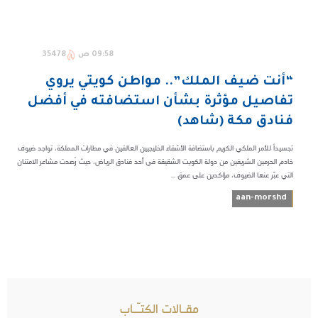
09:58 ص
35478
“أنت ضيف الملك”.. مواطن كويتي يروي
تفاصيل مؤثرة بشأن استضافته في أفضل
فنادق مكة (شاهد)
تجسيداً للأمر الملكي الكريم باستضافة الأشقاء الخليجيين العالقين في مطارات المملكة، تواجد ضيوف
خادم الحرمين الشريفين من دولة الكويت الشقيقة في أحد فنادق الرياض، حيث رُصدت مشاعر الامتنان
التي عبّر عنها الضيوف، مؤكدين على عمق ...
aan-morshd
مقـالات الكتـّـاب