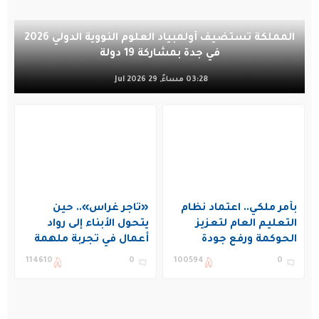
المملكة تستضيف أولمبياد العلوم النووية الدولي 2026
في جدة بمشاركة 19 دولة
03:28 مساءً, 29 Jul 2026
بأمر ملكي.. اعتماد نظام
«تاجر غراس».. حين
التعليم العام لتعزيز
يتحول الأبناء إلى رواد
الحوكمة ورفع جودة
أعمال في تجربة ملهمة
التعليم في المملكة
بنادي غراس الصيفي
114610
0
100594
0
بالجبيل