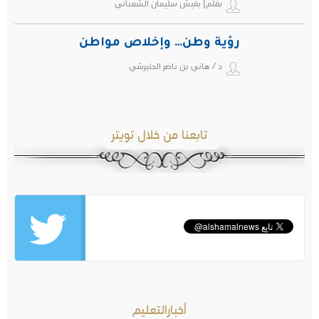
بقلم| بقيش سليمان الشعباني
رؤية وطن… وإخلاص مواطن
د / هاني بن ناصر الحتيرشي
تابعنا من خلال تويتر
أخبارالتعليم