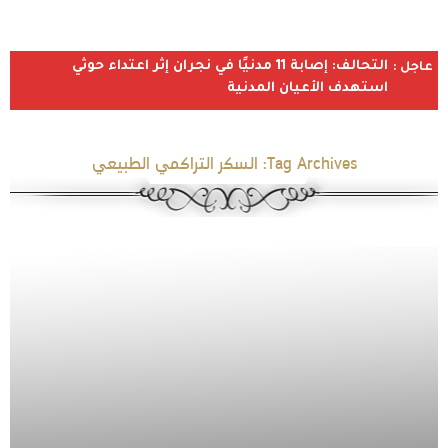
التحالف: إصابة 11 مدنيًا في نجران إثر اعتداء حوثي
عاجل :
استهدف الأعيان المدنية
Tag Archives:
السكر التراكمي الطبيعي