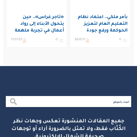
بأمر ملكي.. اعتماد نظام
«تاجر غراس».. حين
التعليم العام لتعزيز
يتحول الأبناء إلى رواد
الحوكمة ورفع جودة
أعمال في تجربة ملهمة
التعليم في المملكة
بنادي غراس الصيفي
101105
0
86870
0
بالجبيل
جميع المقالات المنشورة تعكس وجهات نظر
الكُتّاب فقط، ولا تمثل بالضرورة آراء أو توجهات
صحيفة الشمال الإلكترونية.