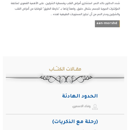
شدد الدكتور خالد النمر، استشاري أمراض القلب وقسطرة الشرايين، على الأهمية القصوى لمتابعة
المؤشرات الحيوية للجسم بشكل دقيق، واصفاً إياها بـ "خارطة الطريق" للوقاية من أمراض القلب
والشرايين.وحذر النمر من أن تجاوز المستويات الطبيعية لهذه ...
aan-morshd
مقـالات الكتـّـاب
الحدود الهادئة
وفاء الاسمري
(رحلة مع الذكريات)