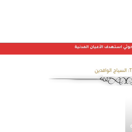
T
السياح الوافدين
 نمو 58%