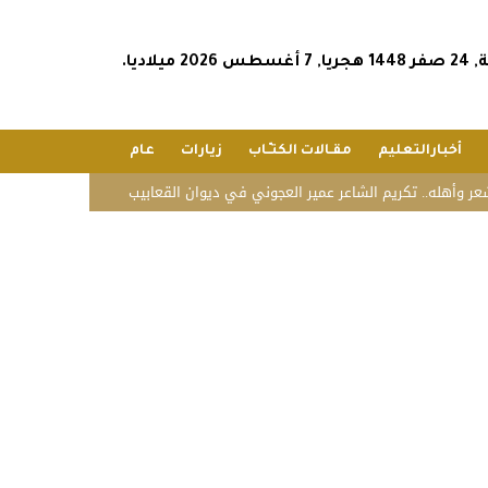
2026 ميلاديا.
أخبارالتعليم
مقـالات الكتـّـاب
زيارات
عام
له.. تكريم الشاعر عمير العجوني في ديوان القعابيب
الشؤون الإسلامية تستق