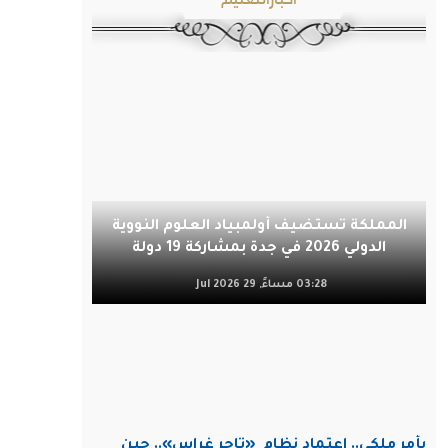
المملكة تستضيف أولمبياد العلوم النووية
الدولي 2026 في جدة بمشاركة 19 دولة
03:28 مساءً, 29 Jul 2026
بأمر ملكي.. اعتماد نظام
«تاجر غراس».. حين