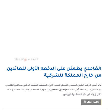
05:02 م
113982
الغامدي يطمئن على الدفعه الأولى للعائدين
من خارج المملكة للشرقية
قام أمس الأربعاء الرئيس التنفيذي للتجمع الصحي الأول بالمنطقة الشرقية الدكتور عبدالعزيز الغامدي
بالإطمئنان على سلامة أول دفعه للمواطنين القادمين من خارج المملكة عبر جسر الملك فهد وذلك
خلال زيارته إلى مقر إقامة المواطنين في ...
زهير الغزال