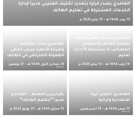
الغامدي يصدر قراره بتمديد تكليف العتيبي مديراً لإدارة
الخدمات المشتركة في تعليم الطائف
15 رجب 1446 هـ - 15 يناير 2025 م
الغامدي يدشن ملتقى الأرصاد
بتعليم الطائف والمعرض
الغامدي يبحث مناقشة
المصاحب له بمشاركة 16 إدارة
وصيانة الأجهزة ويرعى ملتقى
تعليم
الطفولة الافتراضي في الطائف
14 رجب 1446 هـ - 14 يناير 2025 م
25 جمادى الأول 1446 هـ - 27 نوفمبر
2024 م
الغامدي: الهجن ثروة
بقرار وزير التعليم .. الغامدي
اقتصادية وتراثية
مديرا “لتعليم الطائف”
15 صفر 1446 هـ - 19 أغسطس
13 محرّم 1445 هـ - 31 يوليو 2023 م
2024 م