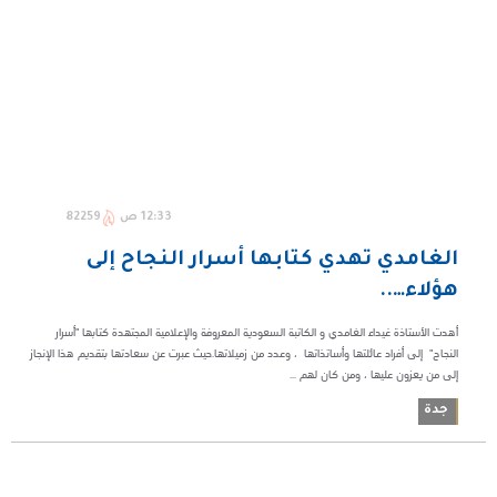
12:33 ص
82259
الغامدي تهدي كتابها أسرار النجاح إلى
هؤلاء…..
أهدت الأستاذة غيداء الغامدي و الكاتبة السعودية المعروفة والإعلامية المجتهدة كتابها "أسرار
النجاح" إلى أفراد عائلتها وأساتذاتها ، وعدد من زميلاتها.حيث عبرت عن سعادتها بتقديم هذا الإنجاز
إلى من يعزون عليها ، ومن كان لهم ...
جدة