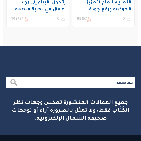
التعليم العام لتعزيز
يتحول الأبناء إلى رواد
الحوكمة ورفع جودة
أعمال في تجربة ملهمة
التعليم في المملكة
بنادي غراس الصيفي
102784
0
88257
0
بالجبيل
جميع المقالات المنشورة تعكس وجهات نظر
الكُتّاب فقط، ولا تمثل بالضرورة آراء أو توجهات
صحيفة الشمال الإلكترونية.