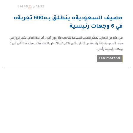
11:32 م
37449
«صيف السعودية» ينطلق بـ«600 تجربة»
في 6 وجهات رئيسية
في كثير من الأحيان، تُصمَّم التجارب السياحية لتناسب فئة دون أخرى، أما هذا العام، ينتظر الزوار في
صيف السعودية باقة واسعة من التجارب التي تلائم كل الأعمار والاهتمامات، صيف استثنائي في 6
وجهات رئيسية، وأكثر ...
aan-morshd