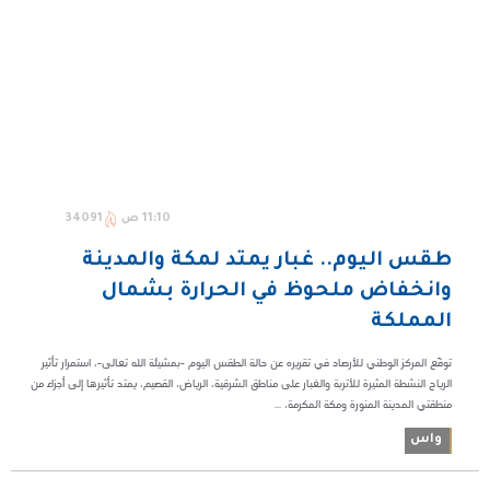
11:10 ص
34091
طقس اليوم.. غبار يمتد لمكة والمدينة
وانخفاض ملحوظ في الحرارة بشمال
المملكة
توقّع المركز الوطني للأرصاد في تقريره عن حالة الطقس اليوم -بمشيئة الله تعالى-، استمرار تأثير
الرياح النشطة المثيرة للأتربة والغبار على مناطق الشرقية، الرياض، القصيم، يمتد تأثيرها إلى أجزاء من
منطقتي المدينة المنورة ومكة المكرمة، ...
واس