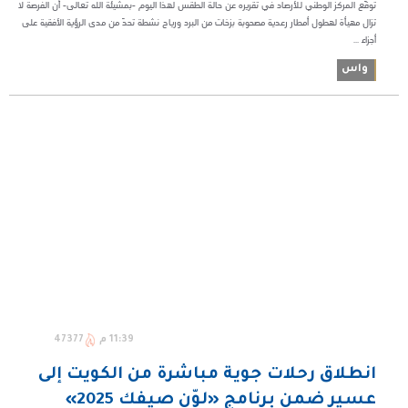
توقّع المركز الوطني للأرصاد في تقريره عن حالة الطقس لهذا اليوم -بمشيئة الله تعالى- أن الفرصة لا
تزال مهيأة لهطول أمطار رعدية مصحوبة بزخات من البرد ورياح نشطة تحدّ من مدى الرؤية الأفقية على
أجزاء ...
واس
11:39 م
47377
انطلاق رحلات جوية مباشرة من الكويت إلى
عسير ضمن برنامج «لوّن صيفك 2025»