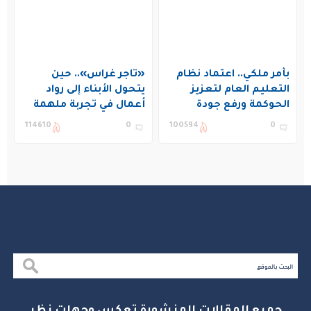
بأمر ملكي.. اعتماد نظام
«تاجر غراس».. حين
التعليم العام لتعزيز
يتحول الأبناء إلى رواد
الحوكمة ورفع جودة
أعمال في تجربة ملهمة
التعليم في المملكة
بنادي غراس الصيفي
114610
0
100594
0
بالجبيل