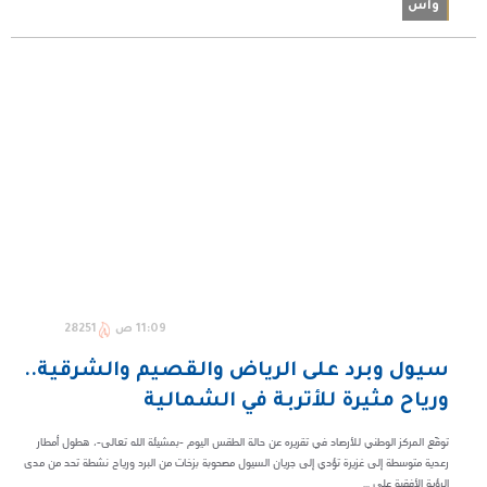
واس
11:09 ص
28251
سيول وبرد على الرياض والقصيم والشرقية..
ورياح مثيرة للأتربة في الشمالية
توقّع المركز الوطني للأرصاد في تقريره عن حالة الطقس اليوم -بمشيئة الله تعالى-، هطول أمطار
رعدية متوسطة إلى غزيرة تؤدي إلى جريان السيول مصحوبة بزخات من البرد ورياح نشطة تحد من مدى
الرؤية الأفقية على ...