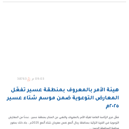
09:03 م
38763
هيئة الأمر بالمعروف بمنطقة عسير تفعّل
المعارض التوعوية ضمن موسم شتاء عسير
٢٠٢٥م
فعّل فرع الرئاسة العامة لهيئة الأمر بالمعروف والنهي عن المنكر بمنطقة عسير ، عددًا من المعارض
التوعوية في القرية التراثية بمحافظة رجال ألمع ضمن مهرجان شتاء ألمع ٢٠٢٥م ، جاء ذلك بحضور
محافظ المحافظة الحسن ...