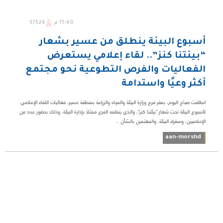
11:40 م
57524
أسبوع البيئة ينطلق من عسير بشعار
“بيئتنا كنز”.. لقاء إعلامي يستعرض
الفعاليات والفرص التطوعية نحو مجتمع
أكثر وعيًا واستدامة
انطلقت صباح اليوم، بمقر فرع وزارة البيئة والمياه والزراعة بمنطقة عسير، فعاليات اللقاء الإعلامي
لأسبوع البيئة تحت شعار "بيئتنا كنز"، والذي ينظمه الفرع ممثلًا بإدارة البيئة، وذلك بحضور عدد من
الإعلاميين، وسفراء البيئة، والمهتمين بالشأن ...
aan-morshd