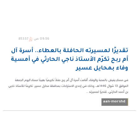
09:56 ص
85337
تقديرًا لمسيرته الحافلة بالعطاء.. أسرة آل
أم ربح تكرّم الأستاذ ناجي الحارثي في أمسية
وفاء بمحايل عسير
في مساءٍ يفيض بالمحبة والوفاء، أقامت أسرة آل أم ربح حفلاً تكريميًا بهيجًا مساء اليوم الجمعة
الموافق 13 شوال 1446هـ، وذلك في إحدى الاستراحات بمحافظة محايل عسير، تكريمًا للأستاذ ناجي
بن أحمد الحارثي، تقديرًا لمسيرته ...
aan-morshd