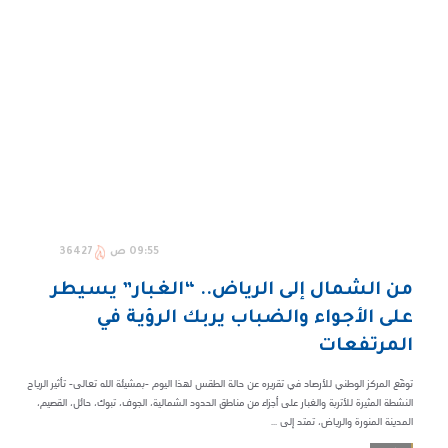
09:55 ص
36427
من الشمال إلى الرياض.. “الغبار” يسيطر
على الأجواء والضباب يربك الرؤية في
المرتفعات
توقّع المركز الوطني للأرصاد في تقريره عن حالة الطقس لهذا اليوم -بمشيئة الله تعالى- تأثير الرياح
النشطة المثيرة للأتربة والغبار على أجزاء من مناطق الحدود الشمالية، الجوف، تبوك، حائل، القصيم،
المدينة المنورة والرياض، تمتد إلى ...