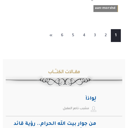
aan-morshd
»
6
5
4
3
2
1
مقـالات الكتـّـاب
لِواذاً
مشبب ناصر المقبل
من جوار بيت الله الحرام.. رؤية قائد