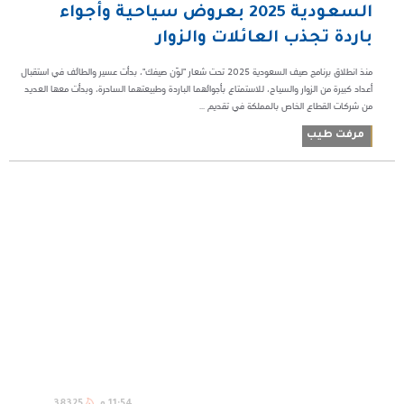
السعودية 2025 بعروض سياحية وأجواء
باردة تجذب العائلات والزوار
منذ انطلاق برنامج صيف السعودية 2025 تحت شعار "لوّن صيفك"، بدأت عسير والطائف في استقبال
أعداد كبيرة من الزوار والسياح، للاستمتاع بأجوائهما الباردة وطبيعتهما الساحرة، وبدأت معها العديد
من شركات القطاع الخاص بالمملكة في تقديم ...
مرفت طيب
11:54 م
38325