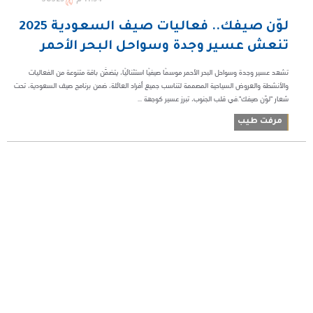
لوّن صيفك.. فعاليات صيف السعودية 2025
تنعش عسير وجدة وسواحل البحر الأحمر
تشهد عسير وجدة وسواحل البحر الأحمر موسمًا صيفيًا استثنائيًا، يتضمَّن باقة متنوعة من الفعاليات
والأنشطة والعروض السياحية المصممة لتناسب جميع أفراد العائلة، ضمن برنامج صيف السعودية، تحت
شعار "لوّن صيفك".في قلب الجنوب، تبرز عسير كوجهة ...
مرفت طيب