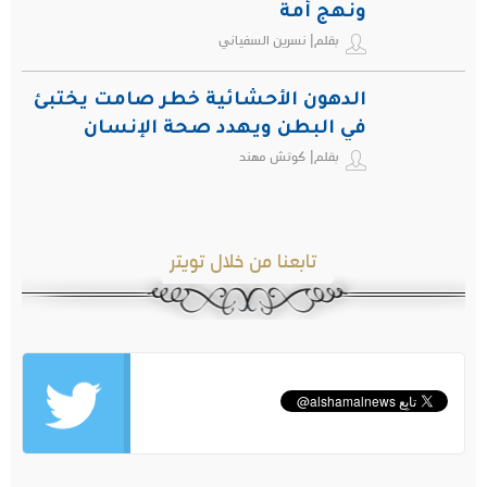
ونهج أمة
بقلم| نسرين السفياني
الدهون الأحشائية خطر صامت يختبئ
في البطن ويهدد صحة الإنسان
بقلم| كوتش مهند
تابعنا من خلال تويتر