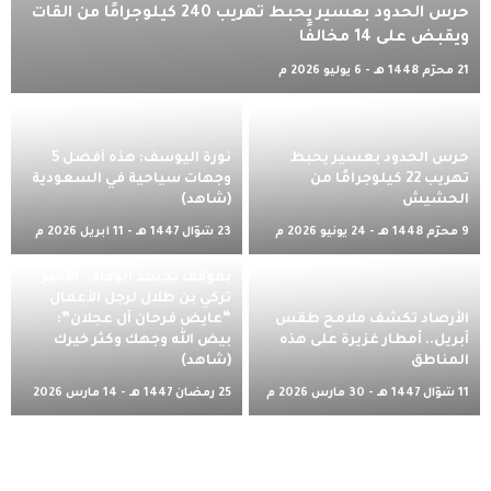
حرس الحدود بعسير يحبط تهريب 240 كيلوجرامًا من القات
ويقبض على 14 مخالفًا
21 محرّم 1448 هـ - 6 يوليو 2026 م
حرس الحدود بعسير يحبط
نورة اليوسف: هذه أفضل 5
تهريب 22 كيلوجرامًا من
وجهات سياحية في السعودية
الحشيش
(شاهد)
9 محرّم 1448 هـ - 24 يونيو 2026 م
23 شوّال 1447 هـ - 11 أبريل 2026 م
بموقف يجسد الوفاء.. الأمير
تركي بن طلال لرجل الأعمال
الأرصاد تكشف ملامح طقس
“عايض فرحان آل عجلان”:
أبريل.. أمطار غزيرة على هذه
بيض الله وجهك وكثر خيرك
المناطق
(شاهد)
11 شوّال 1447 هـ - 30 مارس 2026 م
25 رمضان 1447 هـ - 14 مارس 2026
م