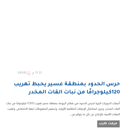
11:51 م
38982
حرس الحدود بمنطقة عسير يحبط تهريب
120كيلوجرامًا من نبات القات المخدر
أحبطت الدوريات البرية لحرس الحدود في قطاع الربوعة بمنطقة عسير تهريب (120) كيلوجرامًا من نبات
القات المخدر، وجرى استكمال الإجراءات النظامية الأولية، وتسليم المضبوطات لجهة الاختصاص. وتهيب
الجهات الأمنية بالإبلاغ عن كل ما يتوافر من ...
مرفت طيب