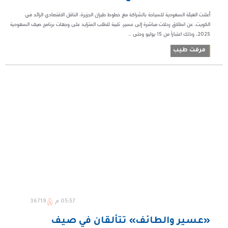
أعلنت الهيئة السعودية للسياحة بالشراكة مع خطوط طيران الجزيرة، الناقل الاقتصادي الرائد في
الكويت، عن انطلاق رحلات مباشرة إلى عسير، تلبية للطلب المتزايد على وجهات برنامج صيف السعودية
2025، وذلك اعتباراً من 15 يوليو وحتى ...
مرفت طيب
05:57 م
36719
«عسير والطائف» تتألقان في صيف