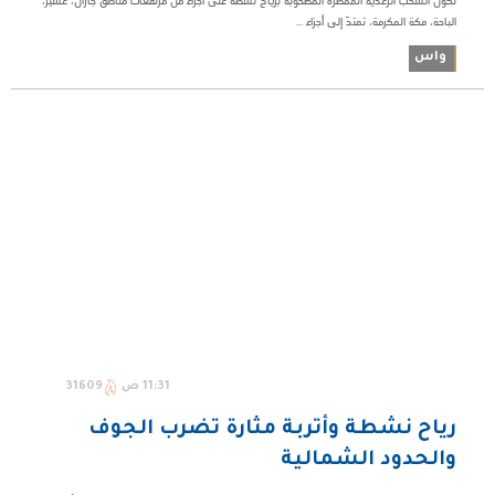
تكوّن السحب الرعدية الممطرة المصحوبة برياح نشطة على أجزاء من مرتفعات مناطق جازان، عسير،
الباحة، مكة المكرمة، تمتدّ إلى أجزاء ...
واس
11:31 ص
31609
رياح نشطة وأتربة مثارة تضرب الجوف
والحدود الشمالية