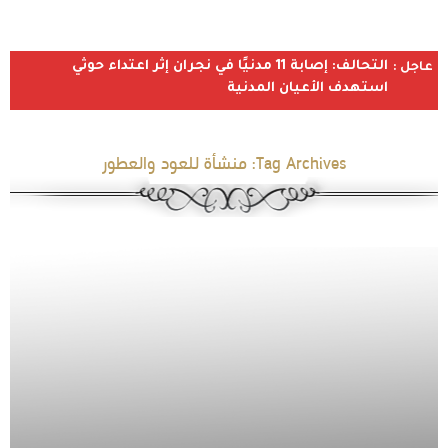
التحالف: إصابة 11 مدنيًا في نجران إثر اعتداء حوثي
عاجل :
استهدف الأعيان المدنية
Tag Archives:
منشأة للعود والعطور