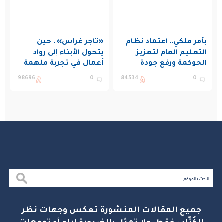
بأمر ملكي.. اعتماد نظام
«تاجر غراس».. حين
التعليم العام لتعزيز
يتحول الأبناء إلى رواد
الحوكمة ورفع جودة
أعمال في تجربة ملهمة
التعليم في المملكة
بنادي غراس الصيفي
98696
0
84534
0
بالجبيل
جميع المقالات المنشورة تعكس وجهات نظر