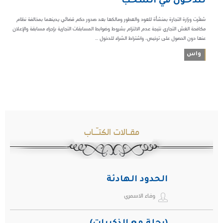
للدخول في السحب
شهّرت وزارة التجارة بمنشأة للعود والعطور ومالكها بعد صدور حكم قضائي يدينهما بمخالفة نظام
مكافحة الغش التجاري نتيجة عدم الالتزام بشروط وضوابط المسابقات التجارية بإجراء مسابقة والإعلان
عنها دون الحصول على ترخيص، واشتراط الشراء للدخول ...
واس
مقـالات الكتـّـاب
الحدود الهادئة
وفاء الاسمري