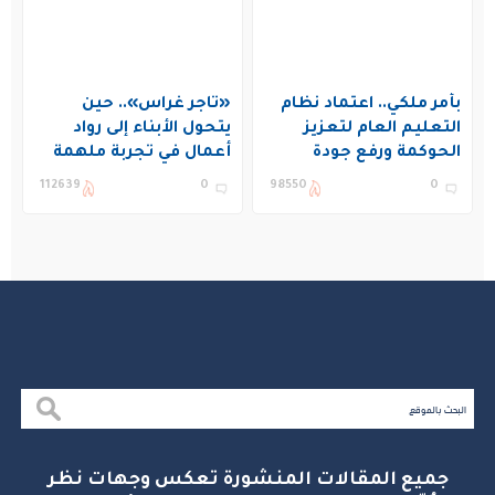
بأمر ملكي.. اعتماد نظام
«تاجر غراس».. حين
التعليم العام لتعزيز
يتحول الأبناء إلى رواد
الحوكمة ورفع جودة
أعمال في تجربة ملهمة
التعليم في المملكة
بنادي غراس الصيفي
112639
0
98550
0
بالجبيل
جميع المقالات المنشورة تعكس وجهات نظر