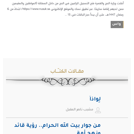
أعلنت وزارة الحج والعمرة فتح التسجيل للراغبين في الحج من داخل المملكة (المواطنين والمقيمين
ممن لديهم إقامة سارية)، عبر تطبيق نسك والموقع الإلكتروني https://www.nusuk.sa/ ابتداءً من 6
رمضان 1447هـ، على أن يبدأ حجز الباقات في 15 ...
واس
مقـالات الكتـّـاب
لِواذاً
مشبب ناصر المقبل
من جوار بيت الله الحرام.. رؤية قائد
ونهج أمة