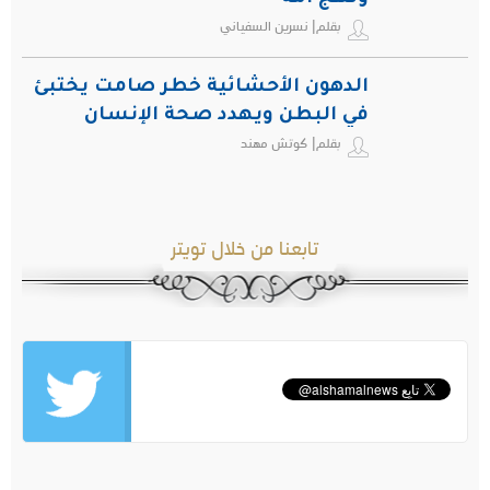
بقلم| نسرين السفياني
الدهون الأحشائية خطر صامت يختبئ
في البطن ويهدد صحة الإنسان
بقلم| كوتش مهند
تابعنا من خلال تويتر