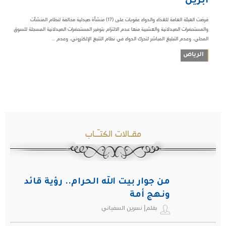
أبريل
فرضت الهيئة العامة للغذاء والدواء عقوبات على (17) منشأة صيدلية مخالفة لنظام المنشآت
والمستحضرات الصيدلانية والعشبية منها عدم الالتزام بتوفير المستحضرات الصيدلانية المسجلة للسوق
المحلي، وعدم التبليغ المباشر لتحرك الدواء في نظام التتبع الإلكتروني، وعدم ...
الرياض
مقـالات الكتـّـاب
من جوار بيت الله الحرام.. رؤية قائد
ونهج أمة
بقلم| نسرين السفياني