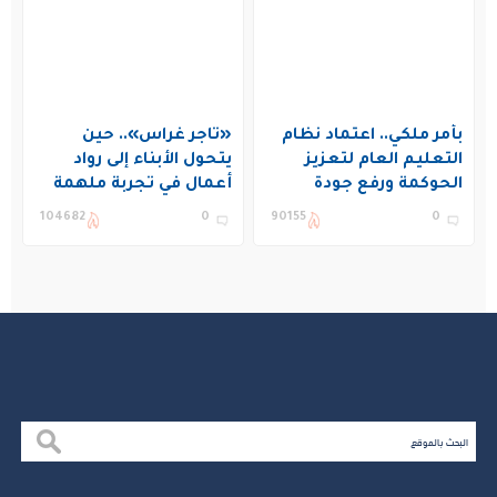
بأمر ملكي.. اعتماد نظام
«تاجر غراس».. حين
التعليم العام لتعزيز
يتحول الأبناء إلى رواد
الحوكمة ورفع جودة
أعمال في تجربة ملهمة
التعليم في المملكة
بنادي غراس الصيفي
104682
0
90155
0
بالجبيل