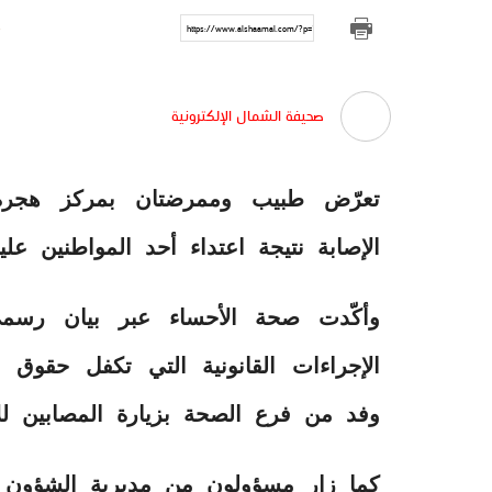
https://www.alshaamal.com/?p=10055
صحيفة الشمال الإلكترونية
تعرّض طبيب وممرضتان بمركز هجرة 
الإصابة نتيجة اعتداء أحد المواطنين عل
وأكّدت صحة الأحساء عبر بيان رسمي 
الإجراءات القانونية التي تكفل حقوق 
وفد من فرع الصحة بزيارة المصابين لل
كما زار مسؤولون من مديرية الشؤون ا