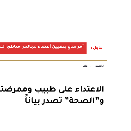
أمر سامٍ بتعيين أعضاء مجالس مناطق المملكة ف
عاجل :
الرئيسية
←
عام
الاعتداء على طبيب وممرضتي
و”الصحة” تصدر بياناً