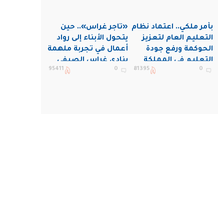
بأمر ملكي.. اعتماد نظام
«تاجر غراس».. حين
التعليم العام لتعزيز
يتحول الأبناء إلى رواد
الحوكمة ورفع جودة
أعمال في تجربة ملهمة
التعليم في المملكة
بنادي غراس الصيفي
95411
0
81395
0
بالجبيل