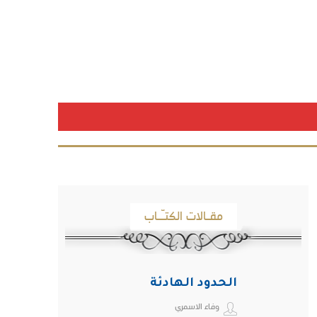
مقـالات الكتـّـاب
الحدود الهادئة
وفاء الاسمري