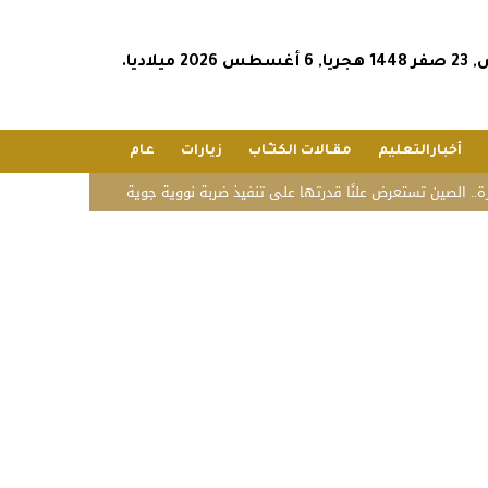
202 ميلاديا.
أخبارالتعليم
مقـالات الكتـّـاب
زيارات
عام
 تستعرض علنًا قدرتها على تنفيذ ضربة نووية جوية
«زاتكا» تدعو المنشآت لتقديم