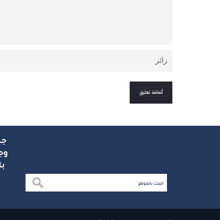
جم
وج
با