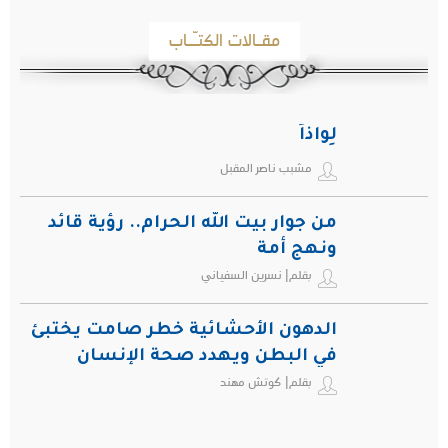
مقـالات الكتـّـاب
لِواذاً
مشبب ناصر المقبل
من جوار بيت الله الحرام.. رؤية قائد
ونهج أمة
بقلم| نسرين السفياني
الدهون الأحشائية خطر صامت يختبئ
في البطن ويهدد صحة الإنسان
بقلم| كوتش مهند