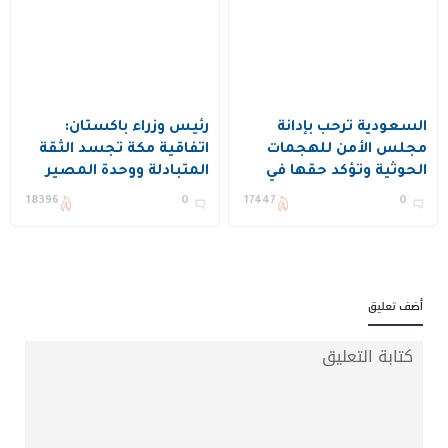
السعودية ترحب بإدانة
رئيس وزراء باكستان:
مجلس الأمن للهجمات
اتفاقية مكة تجسد الثقة
الحوثية وتؤكد حقها في
المتبادلة ووحدة المصير
الدفاع عن النفس
بين المملكة وتركيا
18396
0
17447
0
وباكستان
أضف تعليق