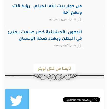
من جوار بيت الله الحرام.. رؤية قائد
ونهج أمة
بقلم| نسرين السفياني
الدهون الأحشائية خطر صامت يختبئ
في البطن ويهدد صحة الإنسان
بقلم| كوتش مهند
تابعنا من خلال تويتر