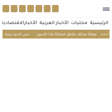
الرئيسية
محليات
الأخبار العربية
الأخبارالاقتصادية
أسبوع
حرس الحدود يحبط تهريب 45 كيلوجرامًا من الحشيش في عسير ويقبض على 3 مخالفين
أخر الأخبار |