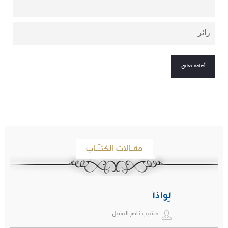
مقـالات الكتـّـاب
لِواذاً
مشبب ناصر المقبل