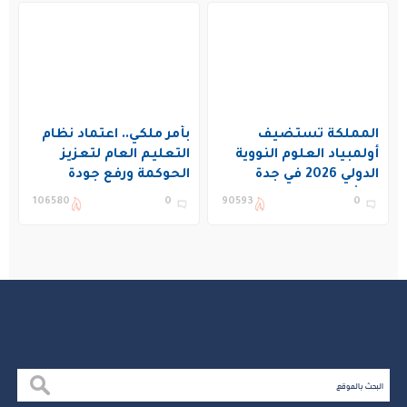
المملكة تستضيف
بأمر ملكي.. اعتماد نظام
أولمبياد العلوم النووية
التعليم العام لتعزيز
الدولي 2026 في جدة
الحوكمة ورفع جودة
بمشاركة 19 دولة
التعليم في المملكة
106580
0
90593
0