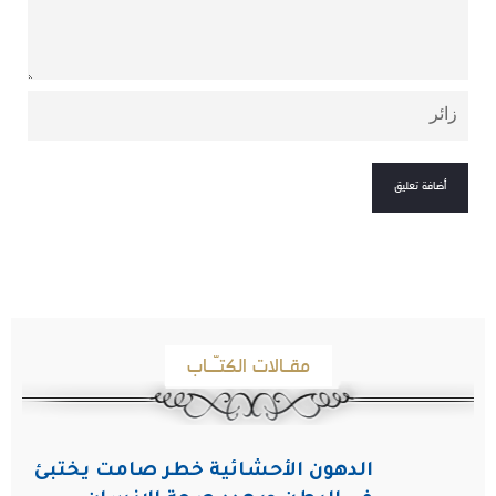
مقـالات الكتـّـاب
الدهون الأحشائية خطر صامت يختبئ