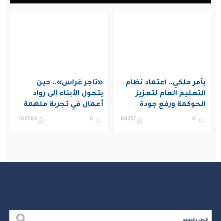
بأمر ملكي.. اعتماد نظام
«تاجر غراس».. حين
التعليم العام لتعزيز
يتحول الأبناء إلى رواد
الحوكمة ورفع جودة
أعمال في تجربة ملهمة
التعليم في المملكة
بنادي غراس الصيفي
102784
0
88257
0
بالجبيل