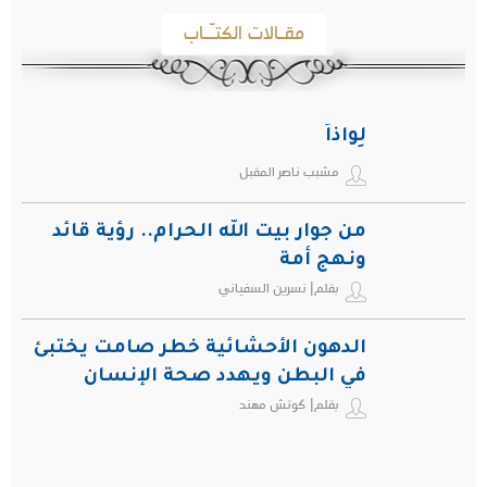
مقـالات الكتـّـاب
لِواذاً
مشبب ناصر المقبل
من جوار بيت الله الحرام.. رؤية قائد
ونهج أمة
بقلم| نسرين السفياني
الدهون الأحشائية خطر صامت يختبئ
في البطن ويهدد صحة الإنسان
بقلم| كوتش مهند