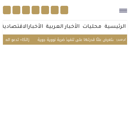
الرئيسية
محليات
الأخبار العربية
الأخبارالاقتصادية
صين تستعرض علنًا قدرتها على تنفيذ ضربة نووية جوية
«زاتكا» تدعو المنشآت لتقد
أخر الأخبار |