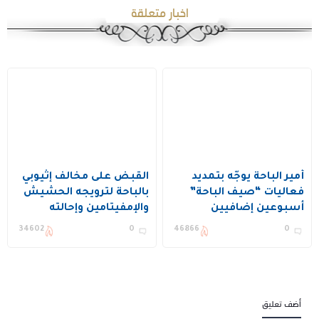
اخبار متعلقة
أمير الباحة يوجّه بتمديد
القبض على مخالف إثيوبي
فعاليات “صيف الباحة”
بالباحة لترويجه الحشيش
أسبوعين إضافيين
والإمفيتامين وإحالته
استجابة للإقبال الكبير
للنيابة العامة
34602
0
46866
0
أضف تعليق