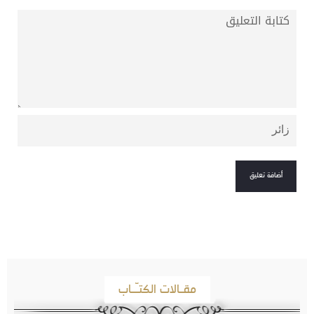
مقـالات الكتـّـاب