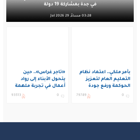
في جدة بمشاركة 19 دولة
03:28 مساءً, 29 Jul 2026
بأمر ملكي.. اعتماد نظام
«تاجر غراس».. حين
التعليم العام لتعزيز
يتحول الأبناء إلى رواد
الحوكمة ورفع جودة
أعمال في تجربة ملهمة
التعليم في المملكة
بنادي غراس الصيفي
93513
0
79789
0
بالجبيل