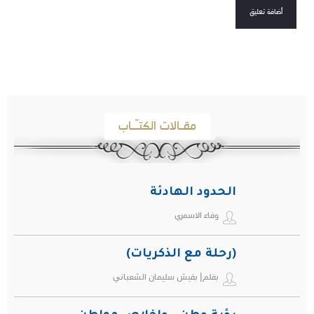
مقـالات الكتـّـاب
الحدود الهادئة
وفاء الاسمري
(رحلة مع الذكريات)
بقلم| بقيش سليمان الشعباني