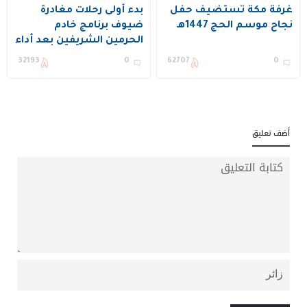
غرفة مكة تستضيف حفل
بدء أولى رحلات مغادرة
نجاح موسم الحج 1447هـ
ضيوف برنامج خادم
الحرمين الشريفين بعد أداء
مناسك الحج وزيارة
32193
0
62707
0
المسجد النبوي
أضف تعليق