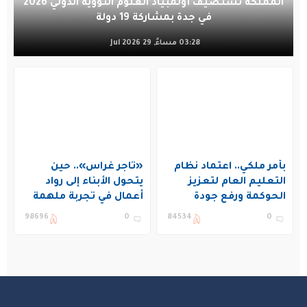
المملكة تستضيف أولمبياد العلوم النووية الدولي 2026
في جدة بمشاركة 19 دولة
03:28 مساءً, 29 Jul 2026
بأمر ملكي.. اعتماد نظام
«تاجر غراس».. حين
التعليم العام لتعزيز
يتحول الأبناء إلى رواد
الحوكمة ورفع جودة
أعمال في تجربة ملهمة
التعليم في المملكة
بنادي غراس الصيفي
98696
0
84534
0
بالجبيل