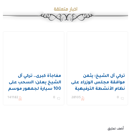
اخبار متعلقة
تركي آل الشيخ: يثمن
مفاجأة كبرى.. تركي آل
موافقة مجلس الوزراء على
الشيخ يعلن: السحب على
نظام الأنشطة الترفيهية
100 سيارة لجمهور موسم
الرياض
141182
0
28105
0
أضف تعليق