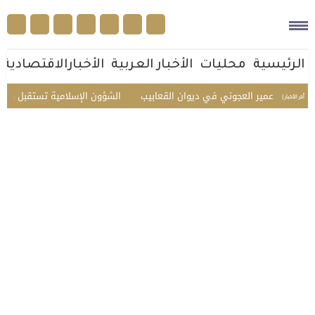
الرئيسية
محليات
الأخبار العربية
الأخبارالاقتصادية
شاعر عمير العجوني في ديوان القعابيب
الشؤون الإسلامية تستقبل ضيوف الدفع
أخر الأخبار |