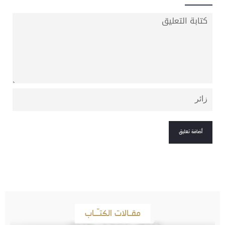
مقـالات الكتـّـاب