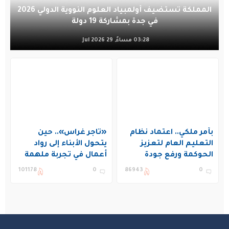
المملكة تستضيف أولمبياد العلوم النووية الدولي 2026
في جدة بمشاركة 19 دولة
03:28 مساءً, 29 Jul 2026
بأمر ملكي.. اعتماد نظام
«تاجر غراس».. حين
التعليم العام لتعزيز
يتحول الأبناء إلى رواد
الحوكمة ورفع جودة
أعمال في تجربة ملهمة
التعليم في المملكة
بنادي غراس الصيفي
101178
0
86943
0
بالجبيل