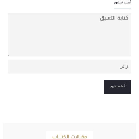
أضف تعليق
مقـالات الكتـّـاب