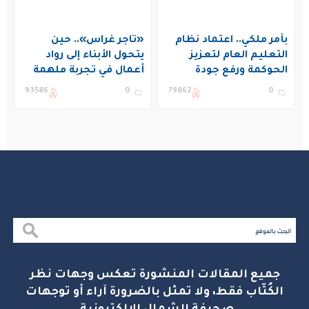
بأمر ملكي.. اعتماد نظام
«تاجر غراس».. حين
التعليم العام لتعزيز
يتحول الأبناء إلى رواد
الحوكمة ورفع جودة
أعمال في تجربة ملهمة
التعليم في المملكة
بنادي غراس الصيفي
93586
0
79862
0
بالجبيل
جميع المقالات المنشورة تعكس وجهات نظر
الكُتّاب فقط، ولا تمثل بالضرورة آراء أو توجهات