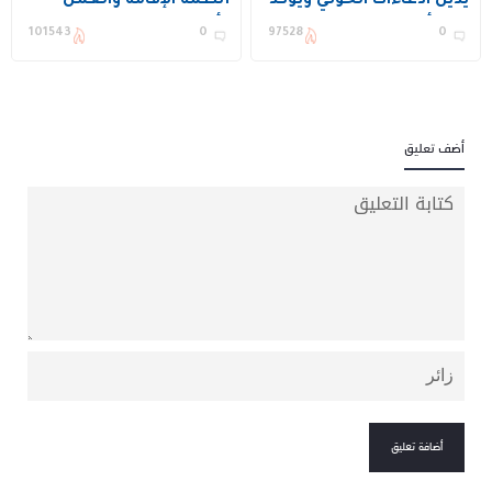
يدين ادعاءات الحوثي ويؤكد
أنظمة الإقامة والعمل
دعم أمن المنطقة
وأمن الحدود
101543
0
97528
0
واستقرارها
أضف تعليق