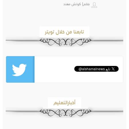
بقلم| كوتش مهند
تابعنا من خلال تويتر
أخبارالتعليم