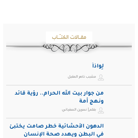
مقـالات الكتـّـاب
لِواذاً
مشبب ناصر المقبل
من جوار بيت الله الحرام.. رؤية قائد
ونهج أمة
بقلم| نسرين السفياني
الدهون الأحشائية خطر صامت يختبئ
في البطن ويهدد صحة الإنسان