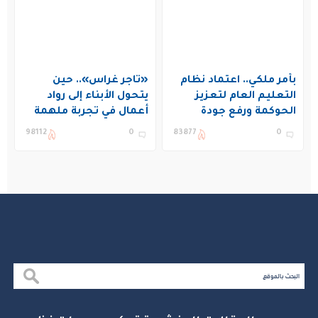
بأمر ملكي.. اعتماد نظام
«تاجر غراس».. حين
التعليم العام لتعزيز
يتحول الأبناء إلى رواد
الحوكمة ورفع جودة
أعمال في تجربة ملهمة
التعليم في المملكة
بنادي غراس الصيفي
98112
0
83877
0
بالجبيل