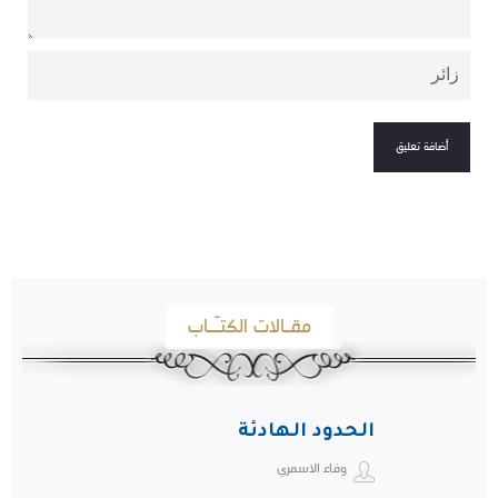
مقـالات الكتـّـاب
الحدود الهادئة
وفاء الاسمري