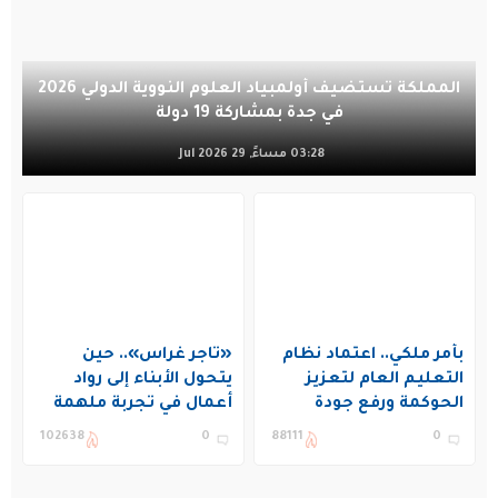
المملكة تستضيف أولمبياد العلوم النووية الدولي 2026
في جدة بمشاركة 19 دولة
03:28 مساءً, 29 Jul 2026
بأمر ملكي.. اعتماد نظام
«تاجر غراس».. حين
التعليم العام لتعزيز
يتحول الأبناء إلى رواد
الحوكمة ورفع جودة
أعمال في تجربة ملهمة
التعليم في المملكة
بنادي غراس الصيفي
102638
0
88111
0
بالجبيل