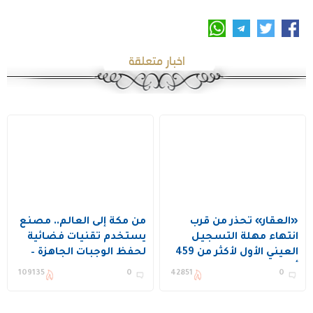
اخبار متعلقة
«العقار» تحذّر من قرب
من مكة إلى العالم.. مصنع
انتهاء مهلة التسجيل
يستخدم تقنيات فضائية
العيني الأول لأكثر من 459
لحفظ الوجبات الجاهزة –
ألف قطعة عقارية في
فيديو
109135
0
42851
0
الرياض ومكة والمدينة