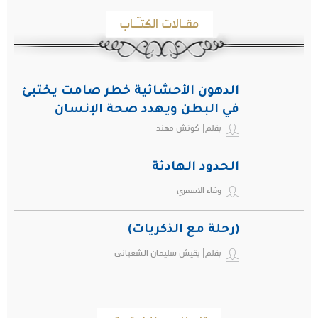
مقـالات الكتـّـاب
الدهون الأحشائية خطر صامت يختبئ
في البطن ويهدد صحة الإنسان
بقلم| كوتش مهند
الحدود الهادئة
وفاء الاسمري
(رحلة مع الذكريات)
بقلم| بقيش سليمان الشعباني