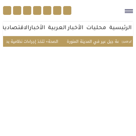
الرئيسية
محليات
الأخبار العربية
الأخبارالاقتصادية
ى قمة جبل عير في المدينة المنورة
«الصحة» تتخذ إجراءات نظامية بحق صيدل
أخر الأخبار |