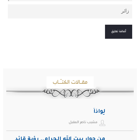
مقـالات الكتـّـاب
لِواذاً
مشبب ناصر المقبل
من جوار بيت الله الحرام.. رؤية قائد