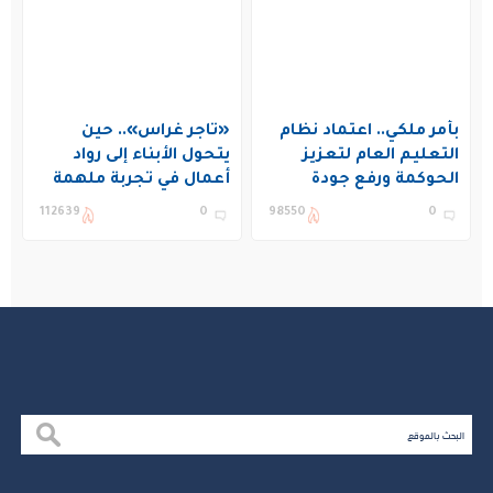
بأمر ملكي.. اعتماد نظام
«تاجر غراس».. حين
التعليم العام لتعزيز
يتحول الأبناء إلى رواد
الحوكمة ورفع جودة
أعمال في تجربة ملهمة
التعليم في المملكة
بنادي غراس الصيفي
112639
0
98550
0
بالجبيل