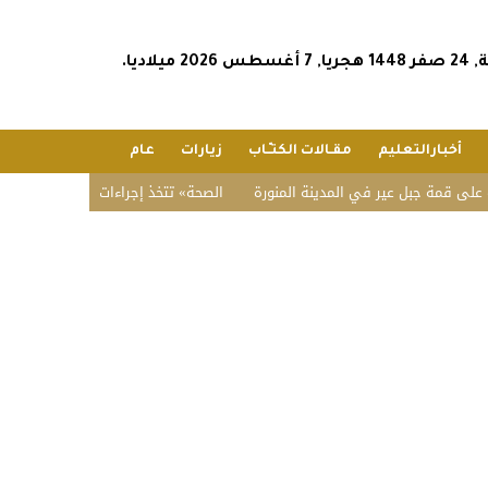
2026 ميلاديا.
أخبارالتعليم
مقـالات الكتـّـاب
زيارات
عام
بل عير في المدينة المنورة
«الصحة» تتخذ إجراءات نظامية بحق صيدلي في الط