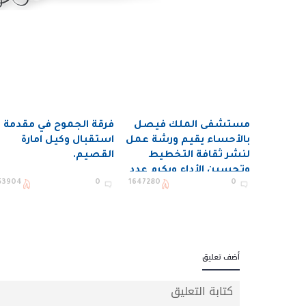
مستشفى الملك فيصل
فرقة الجموح في مقدمة
بالأحساء يقيم ورشة عمل
استقبال وكيل امارة
لنشر ثقافة التخطيط
القصيم.
وتحسين الأداء ويكرم عدد
53904
0
1647280
0
من المستفيدين
أضف تعليق