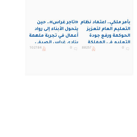
بأمر ملكي.. اعتماد نظام
«تاجر غراس».. حين
التعليم العام لتعزيز
يتحول الأبناء إلى رواد
الحوكمة ورفع جودة
أعمال في تجربة ملهمة
التعليم في المملكة
بنادي غراس الصيفي
102784
0
88257
0
بالجبيل