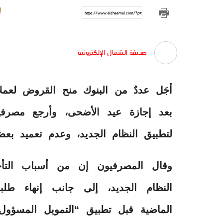
https://www.alshaamal.com/?p=9698
صحيفة الشمال الإلكترونية
أجَل عددٌ من البنوك منح القروض لعمل
بعد إجازة عيد الأضحى، وأرجع مصرف
لتطبيق النظام الجديد، وعدم تعميد بعض ا
وقال المصرفيون إن من أسباب التأج
النظام الجديد، إلى جانب إنهاء طلب
الماضية قبل تطبيق “التمويل المسؤو