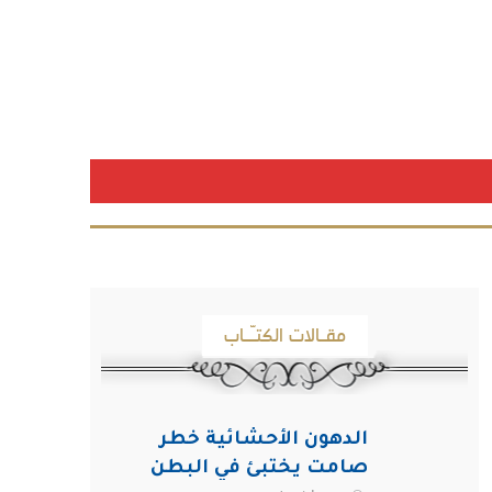
مقـالات الكتـّـاب
الدهون الأحشائية خطر
صامت يختبئ في البطن