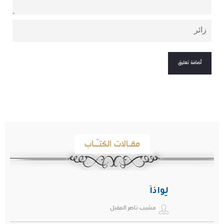
مقـالات الكتـّـاب
لِواذاً
مشبب ناصر المقبل