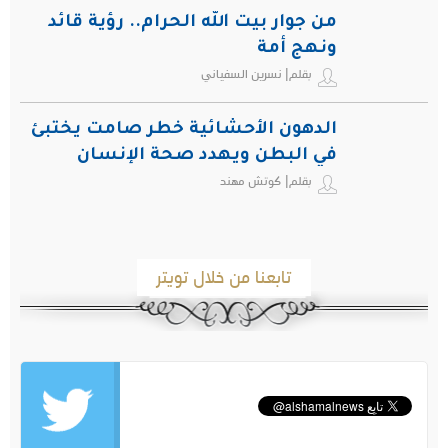
من جوار بيت الله الحرام.. رؤية قائد
ونهج أمة
بقلم| نسرين السفياني
الدهون الأحشائية خطر صامت يختبئ
في البطن ويهدد صحة الإنسان
بقلم| كوتش مهند
تابعنا من خلال تويتر