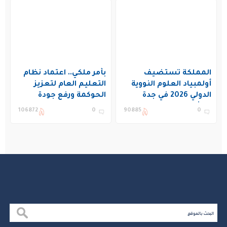
المملكة تستضيف
بأمر ملكي.. اعتماد نظام
أولمبياد العلوم النووية
التعليم العام لتعزيز
الدولي 2026 في جدة
الحوكمة ورفع جودة
بمشاركة 19 دولة
التعليم في المملكة
106872
0
90885
0