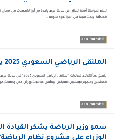
46136
تُعتبر المواطنة أمينة العنزي من مدينة عرعر، واحدة من أبرز الشخصيات في ميدان ت
المنطقة، ولدت أمينة في أسرة تعود أصولها ...
aan-morshd
06:55 م
الملتقى الرياضي السعودي 2025 ينطلق غداً بعرعر
30952
ينطلق غداً الثلاثاء، فعاليا
المختصين والنجوم الرياضيين السابقين، ويشمل محاضرات وورش عمل وجلسات حواري
aan-morshd
08:27 م
سمو وزير الرياضة يشكر القيادة 
21170
الوزراء على مشروع نظام الرياضة*