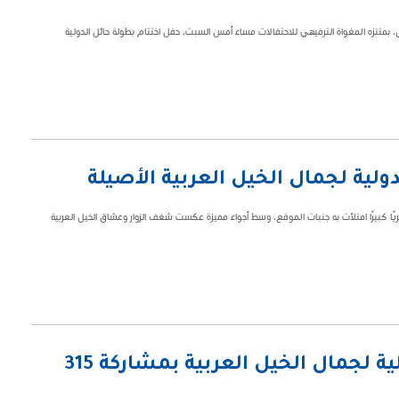
 بمتنزه المغواة الترفيهي للاحتفالات مساء أمس السبت، حفل اختتام بطولة حائل الدولية
يريًا كبيرًا امتلأت به جنبات الموقع، وسط أجواء مميزة عكست شغف الزوار وعشاق الخيل العربية
الخميس انطلاق بطولة حائل الدولية لجمال الخيل العربية بمشاركة 315