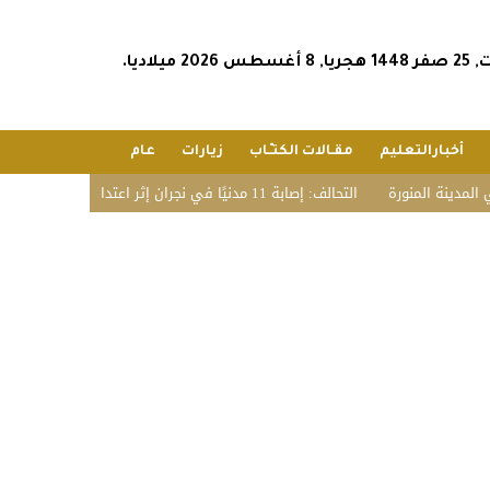
س 2026 ميلاديا.
أخبارالتعليم
مقـالات الكتـّـاب
زيارات
عام
نورة
التحالف: إصابة 11 مدنيًا في نجران إثر اعتداء حوثي استهدف الأعيان المدنية