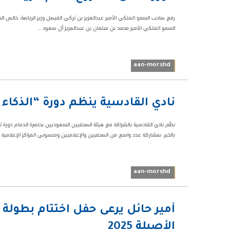
رفع صاحب السمو الملكي الأمير عبدالعزيز بن تركي الفيصل وزير الرياضة، خالص ا
السمو الملكي الأمير محمد بن سلمان بن عبدالعزيز آل سعود ...
aan-morshd
04:39 م
نادي القادسية ينظم دورة “الذكاء
20513
نظّم نادي القادسية بالشراكة مع هيئة الصحفيين السعوديين بحاضرة الدمام دورة 
بالخبر، بمشاركة عدد واسع من الصحفيين والإعلاميين ومنسوبي المراكز الإعلامية ب
aan-morshd
08:10
أمير حائل يرعى حفل اختتام بطولة 
ص
الأصيلة 2025
32777