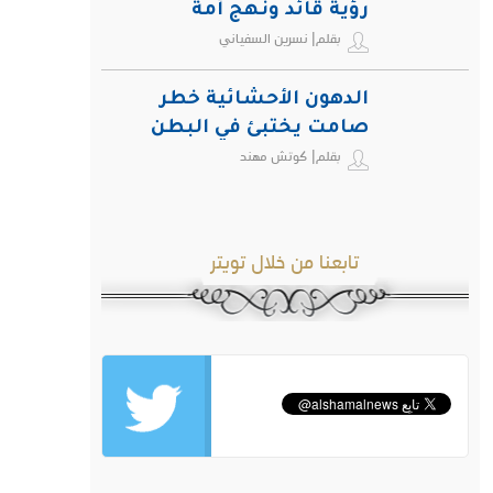
رؤية قائد ونهج أمة
بقلم| نسرين السفياني
الدهون الأحشائية خطر
صامت يختبئ في البطن
بقلم| كوتش مهند
ويهدد صحة الإنسان
تابعنا من خلال تويتر