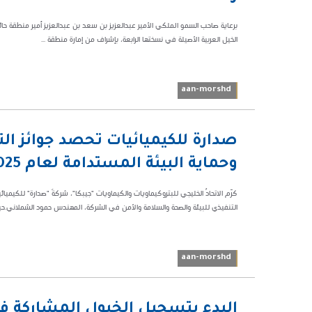
الخيل العربية الأصيلة في نسختها الرابعة، بإشراف من إمارة منطقة ...
aan-morshd
11:53 م
صدارة للكيميائيات تحصد جوائز الت
40077
وحماية البيئة المستدامة لعام 2025
كرّم الاتحادُ الخليجي للبتروكيماويات والكيماويات "جيبكا"، شركةَ "صدارة" للكيميائ
التنفيذي للبيئة والصحة والسلامة والأمن في الشركة، المهندس حمود الشملاني.حي
aan-morshd
05:06 م
البدء بتسجيل الخيول المشاركة في