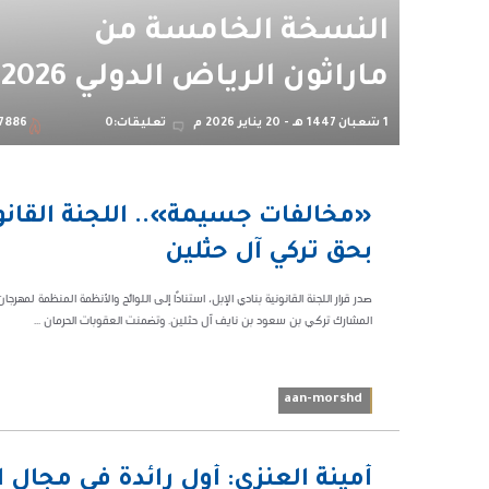
النسخة الخامسة من
ماراثون الرياض الدولي 2026
1 شعبان 1447 هـ - 20 يناير 2026 م
تعليقات:0
7886
01:09 م
«مخالفات جسيمة».. اللجنة القانو
38909
بحق تركي آل حثلين
المشارك تركي بن سعود بن نايف آل حثلين. وتضمنت العقوبات الحرمان ...
aan-morshd
04:40 م
أمينة العنزي: أول رائدة في مجال 