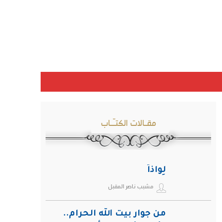
مقـالات الكتـّـاب
لِواذاً
مشبب ناصر المقبل
من جوار بيت الله الحرام..