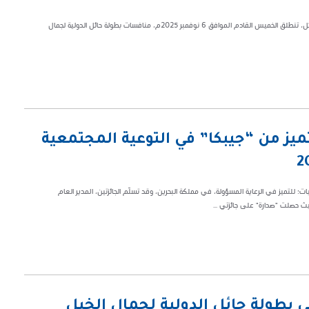
برعاية صاحب السمو الملكي الأمير عبدالعزيز بن سعد بن عبدالعزيز أمير منطقة حائل، تنطلق الخميس القادم الموافق 6 نوفمبر 2025م، منافسات بطولة حائل الدولية لجمال
ميز من “جيبكا” في التوعية المجتمعية
يات؛ للتميز في الرعاية المسؤولة، في مملكة البحرين، وقد تسلّم الجائزتين، المدير العام
ث حصلت "صدارة" على جائزتي ...
 بطولة حائل الدولية لجمال الخيل