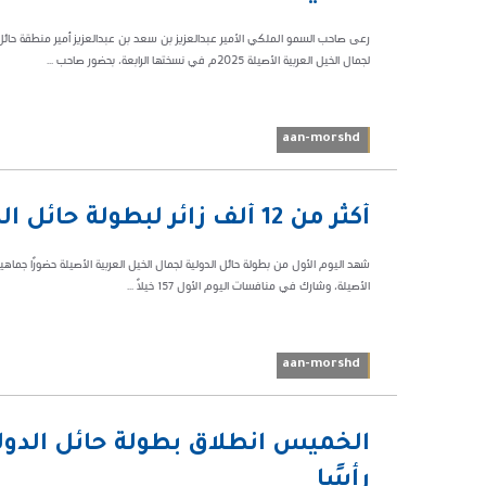
رعى صاحب السمو الملكي الأمير عبدالعزيز بن سعد بن عبدالعزيز أمير منطقة حائل،
لجمال الخيل العربية الأصيلة 2025م في نسختها الرابعة، بحضور صاحب ...
aan-morshd
01:43 م
أكثر من 12 ألف زائر لبطولة حائل الدولية لجمال الخيل العربية الأصيلة
32631
شهد اليوم الأول من بطولة حائل الدولية لجمال الخيل العربية الأصيلة حضورًا جماه
الأصيلة، وشارك في منافسات اليوم الأول 157 خيلًا ...
aan-morshd
11:25 ص
30295
رأسًا