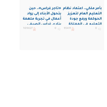
بأمر ملكي.. اعتماد نظام
«تاجر غراس».. حين
التعليم العام لتعزيز
يتحول الأبناء إلى رواد
الحوكمة ورفع جودة
أعمال في تجربة ملهمة
التعليم في المملكة
بنادي غراس الصيفي
109427
0
95411
0
بالجبيل