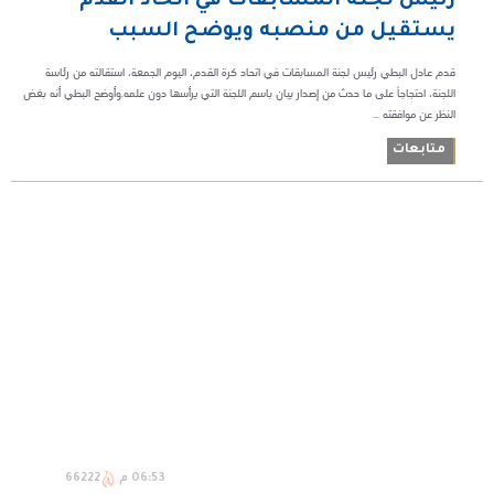
رئيس لجنة المسابقات في اتحاد القدم
يستقيل من منصبه ويوضح السبب
قدم عادل البطي رئيس لجنة المسابقات في اتحاد كرة القدم، اليوم الجمعة، استقالته من رئاسة
اللجنة، احتجاجاً على ما حدث من إصدار بيان باسم اللجنة التي يرأسها دون علمه.وأوضح البطي أنه بغض
النظر عن موافقته ...
متابعات
06:53 م
66222