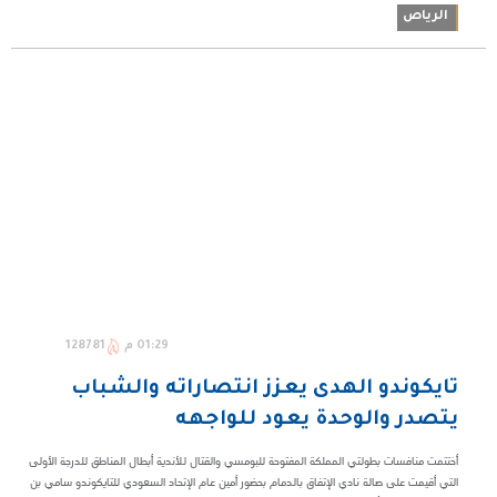
الرياص
01:29 م
128781
تايكوندو الهدى يعزز انتصاراته والشباب
يتصدر والوحدة يعود للواجهه
أختتمت منافسات بطولتي المملكة المفتوحة للبومسي والقتال للأندية أبطال المناطق للدرجة الأولى
التي أقيمت على صالة نادي الإتفاق بالدمام بحضور أمين عام الإتحاد السعودي للتايكوندو سامي بن