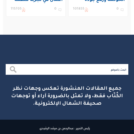
الحوكمة ورفع جودة
أعمال في تجربة ملهمة
التعليم في المملكة
بنادي غراس الصيفي
115705
0
101835
0
بالجبيل
جميع المقالات المنشورة تعكس وجهات نظر
الكُتّاب فقط، ولا تمثل بالضرورة آراء أو توجهات
صحيفة الشمال الإلكترونية.
رئيس التحرير : عبدالرحمن بن مرشد الرشيدي