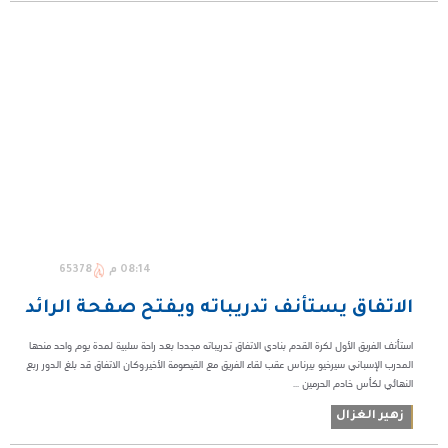
08:14 م
65378
الاتفاق يستأنف تدريباته ويفتح صفحة الرائد
استأنف الفريق الأول لكرة القدم بنادي الاتفاق تدريباته مجددا بعد راحة سلبية لمدة يوم واحد منحها
المدرب الإسباني سيرخيو بيرناس عقب لقاء الفريق مع القيصومة الأخير.وكان الاتفاق قد بلغ الدور ربع
النهائي لكأس خادم الحرمين ...
زهير الغزال