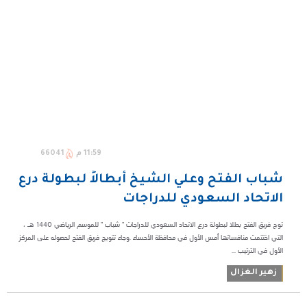
11:59 م
66041
شباب الفتح وعلي الشيخ أبطالاً لبطولة درع
الاتحاد السعودي للدراجات
توج فريق الفتح بطلا لبطولة درع الاتحاد السعودي للدراجات " شباب " للموسم الرياضي 1440 هـ ،
التي اختتمت منافساتها أمس الأول في محافظة الأحساء .وجاء تتويج فريق الفتح لحصوله على المركز
الأول في الترتيب ...
زهير الغزال