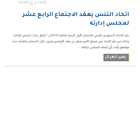
12:20 م
63301
اتحاد التنس يعقد الاجتماع الرابع عشر
لمجلس إدارته
عقد الاتحاد السعودي للتنس الاجتماع الأول للسنة للمالية ٢٠١٩م " الرابع عشر" لمجلس الإدارة،
وذلك في مقر الاتحاد في مجمع الأمير فيصل بن فهد الأولمبي.وجرى خلال الاجتماع مناقشة عدة
مواضيع وأخذ رأي أعضاء المجلس حيالها، ...
زهير الغزال