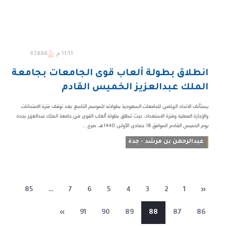
11:11 م
93888
انطلاق بطولة ألعاب قوى الجامعات بجامعة
الملك عبدالعزيز الخميس القادم
يستأنف الاتحاد الرياضي للجامعات السعودية بطولاته للموسم التاسع بعد توقف فترة الامتحانات
والإجازة الفصلية وفترة الاستعداد، حيث تنطلق بطولة ألعاب القوى في جامعة الملك عبدالعزيز بجده
يوم الخميس القادم الموافق 18 جمادى الأولى 1440هـ .صرح ...
عبدالرحمن بن مرشد - جدة
85
…
7
6
5
4
3
2
1
«
»
91
90
89
88
87
86