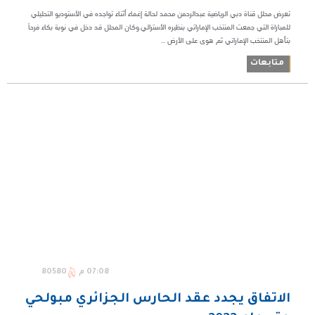
تعرض محلل قناة دبي الرياضية عبدالرحمن محمد لحالة إغماء أثناء تواجده في الأستوديو التحليلي
للمباراة التي جمعت المنتخب الإماراتي بنظيره الأسترالي.وكان المحلل قد دخل في نوبة بكاء فرحاً
بتأهل المنتخب الإماراتي ثم هوى على الأرض ...
متابعات
07:08 م
80580
الاتفاق يجدد عقد الحارس الجزائري مبولحي