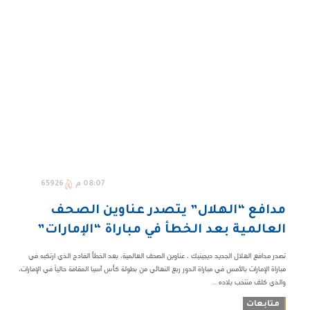
08:07 م
65926
مدافع “الهلال” يتصدر عناوين الصحف
العالمية بعد الخطأ في مباراة “الإمارات”
تصدر مدافع الهلال الجديد ديجينيك ، عناوين الصحف العالمية، بعد الخطأ الفادح الذي ارتكبه في
مباراة الإمارات بالأمس في مباراة الدور ربع النهائي من بطولة كأس آسيا المقامة حالياً في الإمارات،
والذي كلف منتخب بلاده ...
متابعات