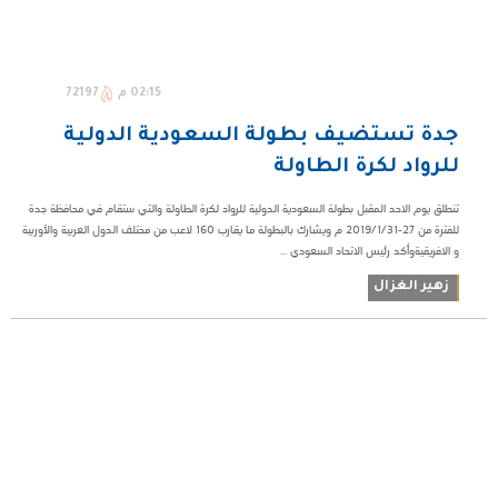
02:15 م
72197
جدة تستضيف بطولة السعودية الدولية
للرواد لكرة الطاولة
تنطلق يوم الاحد المقبل بطولة السعودية الدولية للرواد لكرة الطاولة والتي ستقام في محافظة جدة
للفترة من 27-2019/1/31 م ويشارك بالبطولة ما يقارب 160 لاعب من مختلف الدول العربية والأوربية
و الافريقيةوأكد رئيس الاتحاد السعودي ...
زهير الغزال