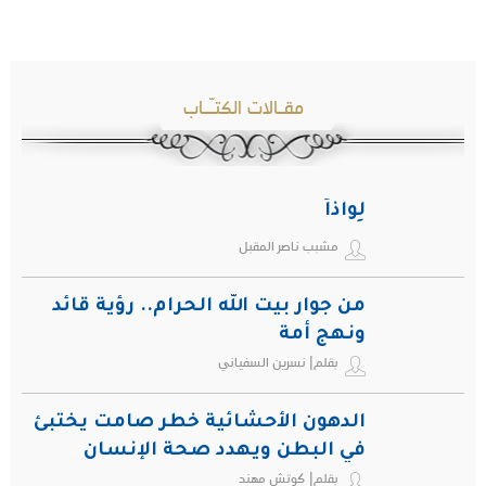
مقـالات الكتـّـاب
لِواذاً
مشبب ناصر المقبل
من جوار بيت الله الحرام.. رؤية قائد
ونهج أمة
بقلم| نسرين السفياني
الدهون الأحشائية خطر صامت يختبئ
في البطن ويهدد صحة الإنسان
بقلم| كوتش مهند