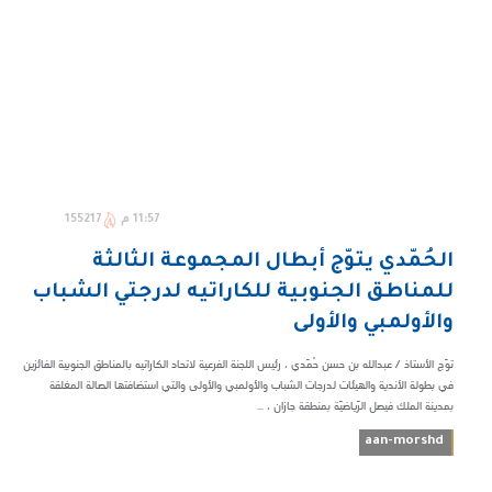
11:57 م
155217
الحُمّدي يتوّج أبطال المجموعة الثالثة
للمناطق الجنوبية للكاراتيه لدرجتي الشباب
والأولمبي والأولى
توّج الأستاذ / عبدالله بن حسن حُمّدي ، رئيس اللجنة الفرعية لاتحاد الكاراتيه بالمناطق الجنوبية الفائزين
في بطولة الأندية والهيئات لدرجات الشباب والأولمبي والأولى والتي استضافتها الصالة المغلقة
بمدينة الملك فيصل الرّياضيّة بمنطقة جازان ، ...
aan-morshd