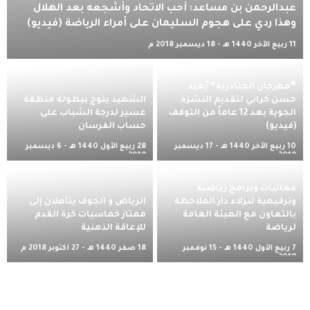
عبدالرحمن بن مساعد: أحب الاتحاد وأشجعه بعد الهلال
وهذا ردي على هجوم السليمان على أمراء الرياضة (فيديو)
11 ربيع الآخر 1440 هـ - 18 ديسمبر 2018 م
“مهرجان الجنادرية” يُعيد
حسن كراني لتقديم النشرة
الشهيد يتوج ببطولة منطقة
الجوية بعد 12 عاماً من التوقف
عسير لدرجة الشباب على
(فيديو)
حساب الفرسان
10 ربيع الآخر 1440 هـ - 17 ديسمبر
28 ربيع الأول 1440 هـ - 6 ديسمبر
2018 م
2018 م
فعاليات وبرامج رياضية
وترفيهية لنزلاء دار الملاحظة
الرياض و الجوف يتأهلان إلى
بالتعاون مع الهيئة العامة
ممتاز خماسيات كرة القدم
لرياضة
للإعاقة الذهنية
7 ربيع الأول 1440 هـ - 15 نوفمبر
18 صفر 1440 هـ - 27 أكتوبر 2018 م
2018 م