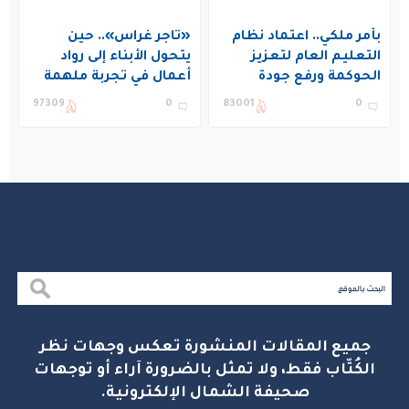
بأمر ملكي.. اعتماد نظام
«تاجر غراس».. حين
التعليم العام لتعزيز
يتحول الأبناء إلى رواد
الحوكمة ورفع جودة
أعمال في تجربة ملهمة
التعليم في المملكة
بنادي غراس الصيفي
97309
0
83001
0
بالجبيل
جميع المقالات المنشورة تعكس وجهات نظر
الكُتّاب فقط، ولا تمثل بالضرورة آراء أو توجهات
صحيفة الشمال الإلكترونية.