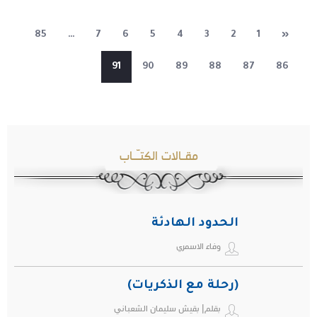
85
…
7
6
5
4
3
2
1
«
91
90
89
88
87
86
مقـالات الكتـّـاب
الحدود الهادئة
وفاء الاسمري
(رحلة مع الذكريات)
بقلم| بقيش سليمان الشعباني