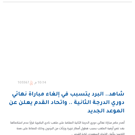
10:14 م
105567
شاهد.. البرد يتسبب في إلغاء مباراة نهائي
دوري الدرجة الثانية .. واتحاد القدم يعلن عن
الموعد الجديد
أصدر حكم مباراة نهائي دوري الدرجة الثانية المقامة على ملعب نادي البكيرية قرارًا عدم استكمالها
بعد تضرر أرضية الملعب بسبب هطول أمطار غزيرة وزخّات من البرَدون وذلك للحفاظ على صحة
اللاعبين.وأعلن الاتحاد السعودي لكرة القدم ...