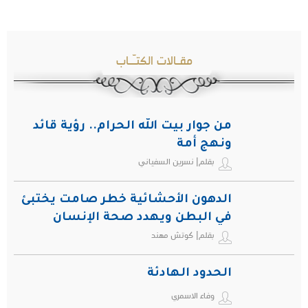
مقـالات الكتـّـاب
من جوار بيت الله الحرام.. رؤية قائد
ونهج أمة
بقلم| نسرين السفياني
الدهون الأحشائية خطر صامت يختبئ
في البطن ويهدد صحة الإنسان
بقلم| كوتش مهند
الحدود الهادئة
وفاء الاسمري