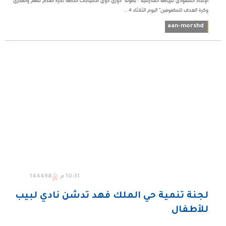
الإتحاد السعودي للرياضة المدرسية ؛ بطولة "دوري ذوي الاحتياجات الخاصة لكرة القدم للصم والفكري
وكرة الهدف للمكفوفين" اليوم الثلاثاء ٤ ...
aan-morshd
10:31 م
144498
لجنة تنمية حي الملك فهد تدشن نادي لبيب
للأطفال