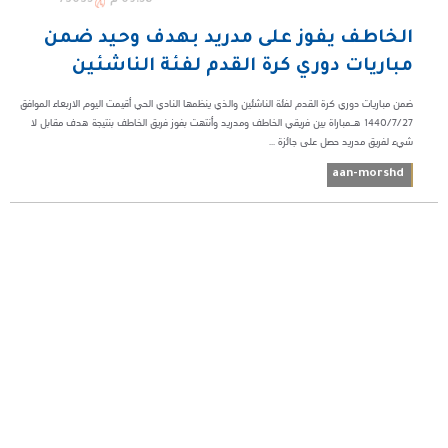
الخاطف يفوز على مدريد بهدف وحيد ضمن
مباريات دوري كرة القدم لفئة الناشئين
ضمن مباريات دوري كرة القدم لفئة الناشئين والذي ينظمها النادي الحي أقيمت اليوم الاربعاء الموافق
١٤٤٠/٧/٢٧ هـمباراة بين فريقي الخاطف ومدريد وأنتهت بفوز فريق الخاطف بنتيجة هدف مقابل لا
شيء لفريق مدريد حصل على جائزة ...
aan-morshd