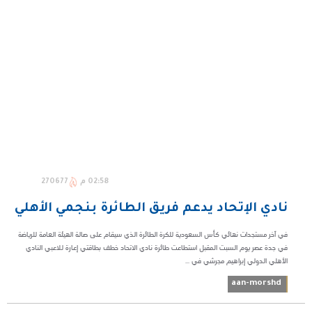
02:58 م
270677
نادي الإتحاد يدعم فريق الطائرة بنجمي الأهلي
في آخر مستجدات نهائي كأس السعودية للكرة الطائرة الذي سيقام على صالة الهيئة العامة للرياضة
في جدة عصر يوم السبت المقبل استطاعت طائرة نادي الاتحاد خطف بطاقتي إعارة للاعبي النادي
الأهلي الدولي إبراهيم مجرشي في ...
aan-morshd