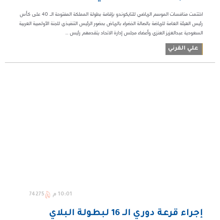
اختتمت منافسات الموسم الرياضي للتايكوندو بإقامة بطولة المملكة المفتوحة الـ 40 على كأس
رئيس الهيئة العامة للرياضة بالصالة الخضراء بالرياض بحضور الرئيس التنفيذي للجنة الأولمبية العربية
السعودية عبدالعزيز العنزي وأعضاء مجلس إدارة الاتحاد يتقدمهم رئيس ...
علي القرني
10:01 م
74275
إجراء قرعة دوري الـ 16 لبطولة البلاي