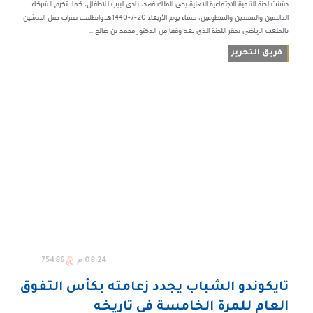
دشنت لجنة التنمية الاجتماعية الأهلية بحي الملك فهد، نادي لبيب للأطفال، كما تكرم الشركاء
الداعمين والمنفذين والمتطوعين، مساء يوم الأربعاء ٢٠-٧-١٤٤٠هـ.وانطلقت فقرات حفل التدشين
بالملعب الرياضي بمقر اللجنة الذي يعد وقفا من الدكتور محمد بن صالح ...
فريق التحرير
08:24 م
75486
تايكوندو الشباب يجدد زعامته بكأس التفوق
العام للمرة الخامسة في تاريخه