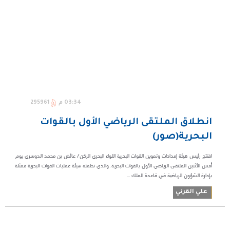
03:34 م
295961
انطلاق الملتقى الرياضي الأول بالقوات
البحرية(صور)
افتتح رئيس هيئة إمدادات وتموين القوات البحرية اللواء البحري الركن/ عائض بن محمد الدوسري يوم
أمس الأثنين الملتقى الرياضي الأول بالقوات البحرية. والذي نظمته هيئة عمليات القوات البحرية ممثلة
بإدارة الشؤون الرياضية في قاعدة الملك ...
علي القرني