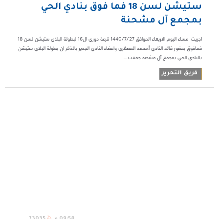
ستيشن لسن 18 فما فوق بنادي الحي
بمجمع آل مشحنة
اجريت ‏ مساء اليوم الاربعاء الموافق ١٤٤٠/٧/٢٧ قرعة دوري ال16 لبطولة البلاي ستيشن لسن 18
فمافوق بحضور قائد النادي أ.محمد المصغري واعضاء النادي الجدير بالذكر ان بطولة البلاي ستيشن
بالنادي الحي بمجمع آل مشحنة جمعت ...
فريق التحرير
09:58 م
73035