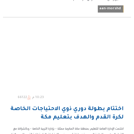
aan-morshd
10:23 م
66122
اختتام بطولة دوري ذوي الاحتياجات الخاصة
لكرة القدم والهدف بتعليم مكة
اختتمت الإدارة العامة للتعليم بمنطقة مكة المكرمة ممثلة - بإدارة التربية الخاصة - وبالشراكة مع