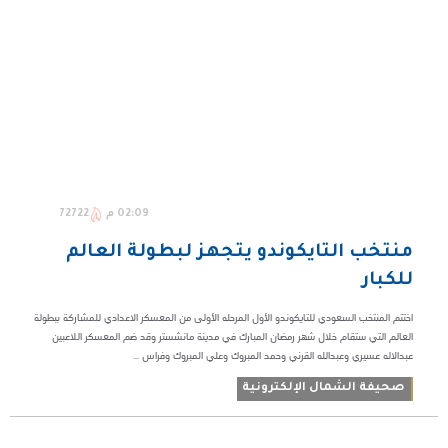
02:09 م
72722
منتخب التايكوندو يتجهز لبطولة العالم
للكبار
اختتم المنتخب السعودي للتايكوندو الأول المرحله الأولى من المعسكر الاعدادي للمشاركة ببطولة
العالم التي ستقام خلال شهر رمضان المبارك في مدينة مانشستر وقد ضم المعسكر اللاعبين
عبدالاله عسيري وعبدالله القرني وحمد المبروك وعلي المبروك وفراس ...
صحيفة الشمال الإلكترونية