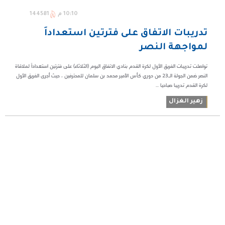
10:10 م
144581
تدريبات الاتفاق على فترتين استعداداً
لمواجهة النصر
تواصلت تدريبات الفريق الأول لكرة القدم بنادي الاتفاق اليوم (الثلاثاء) على فترتين استعداداً لملاقاة
النصر ضمن الجولة الـ23 من دوري كأس الأمير محمد بن سلمان للمحترفين ، حيث أجرى الفريق الأول
لكرة القدم تدريبا صباحيا ...
زهير الغزال