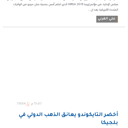
مجلس الإدارة، في مؤتمر إيرسا IHRSA 2019 الذي اختتم أمس بمدينة سان دييجو في الولايات
المتحدة الأمريكية بعد ان ...
علي القرني
11:07 م
71654
أخضر التايكوندو يعانق الذهب الدولي في
بلجيكا