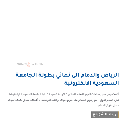
10:16 م
98679
الرياض والدمام الى نهائي بطولة الجامعة
السعودية الالكترونية
أنتهت يوم أمس مباريات الدور النصف النهائي " الأربعة "لبطولة " نخبة الجامعة السعودية الإلكترونية
لكرة القدم الأول " بفوز فريق الدمام على فريق تبوك بركلات الترجيحية ٣ أهداف مقابل هدف لتبوك
سجل لفريق الدمام ...
ريناد الشويلع