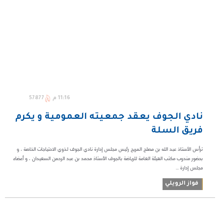
11:16 م
57877
نادي الجوف يعقد جمعيته العمومية و يكرم
فريق السلة
ترأس الأستاذ عبد الله بن مصلح المريح رئيس مجلس إدارة نادي الجوف لذوي الاحتياجات الخاصة ، و
بحضور مندوب مكتب الهيئة العامة للرياضة بالجوف الأستاذ محمد بن عبد الرحمن السعيدان ، و أعضاء
مجلس إدارة ...
فواز الرويلي