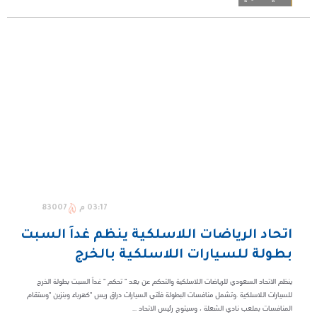
03:17 م
83007
اتحاد الرياضات اللاسلكية ينظم غداً السبت
بطولة للسيارات اللاسلكية بالخرج
ينظم الاتحاد السعودي للرياضات اللاسلكية والتحكم عن بعد " تحكم " غداً السبت بطولة الخرج
للسيارات اللاسلكية .وتشمل منافسات البطولة فئتي السيارات دراق ريس "كهرباء وبنزين "وستقام
المنافسات بملعب نادي الشعلة ، وسيتوج رئيس الاتحاد ...