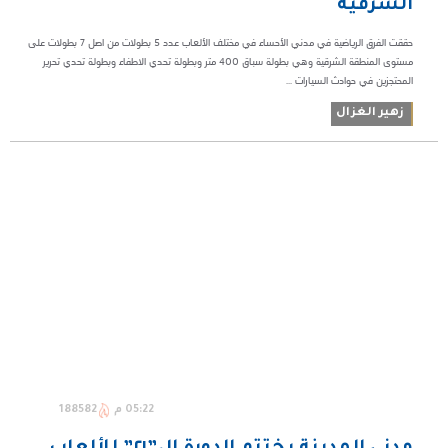
الشرقية
حققت الفرق الرياضية في مدني الأحساء في مختلف الألعاب عدد ٥ بطولات من اصل ٧ بطولات على
مستوى المنطقة الشرقية وهي بطولة سباق ٤٠٠ متر وبطولة تحدي الاطفاء وبطولة تحدي تحرير
المحتجزين في حوادث السيارات ...
زهير الغزال
05:22 م
188582