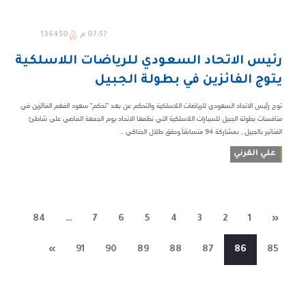
07:57 م
136450
رئيس الاتحاد السعودي للرياضات اللاسلكية
يتوج الفائزين في بطولة الجبيل
توج رئيس الاتحاد السعودي للرياضات اللاسلكية والتحكم عن بعد "تحكم" سعود الفغم الفائزين في
منافسات بطولة الجبيل للسيارات اللاسلكية التي نظمها الاتحاد يوم الجمعة الماضي على شاطئ
الفناتير بالجبيل , بمشاركة 94 متسابقاً.وحقق طلال الحناكي ...
علي القرني
84
…
7
6
5
4
3
2
1
«
»
91
90
89
88
87
86
85