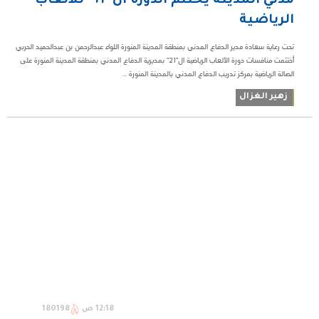
مدني المدينة يختتم الدورة ال”٢١” للألعاب
الرياضية
تحت رعاية سعادة مدير الدفاع المدني بمنطقة المدينة المنورة اللواء عبدالرحمن بن عبدالحميد الحربي
أختتمت منافسات دورة الألعاب الرياضية ال"٢١" بمديرية الدفاع المدني بمنطقة المدينة المنورة على
الصالة الرياضية بمركز تدريب الدفاع المدني بالمدينة المنورة ...
زهير الغزال
12:18 ص
180198