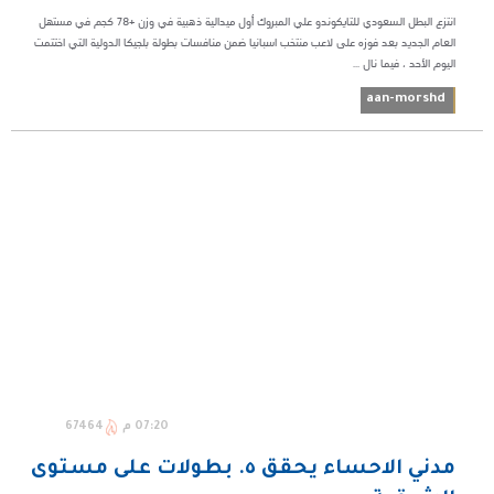
انتزع البطل السعودي للتايكوندو علي المبروك أول ميدالية ذهبية في وزن +78 كجم في مستهل
العام الجديد بعد فوزه على لاعب منتخب اسبانيا ضمن منافسات بطولة بلجيكا الدولية التي اختتمت
اليوم الأحد ، فيما نال ...
aan-morshd
07:20 م
67464
مدني الاحساء يحقق ٥. بطولات على مستوى