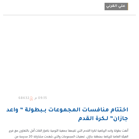
علي القرني
09:15 م
68432
اختتام منافسات المجموعات بـبطولة ” واعد
جازان” لـكرة القدم
أنهت بطولة واعد الرياضية لكرة القدم التي تقيمها جمعية التوعية باضرار القات أمل بالتعاون مع فرع
الهيئة العامة للرياضة بمنطقة جازان، تصفيات المجموعات والتي شهدت مشاركة 20 مدرسة من