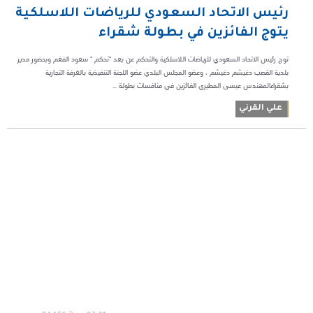
رئيس الاتحاد السعودي للرياضات اللاسلكية
يتوج الفائزين في بطولة شقراء
توج رئيس الاتحاد السعودي للرياضات اللاسلكية والتحكم عن بعد "تحكم " سعود الفغم وبحضور مدير
بلدية القصب دغيشم دغيشم ، وعضو المجلس البلدي عضو اللجنة التنفيذية بالغرفة التجارية
بشقراءالمهندس عيسى المطيري الفائزين في منافسات بطولة ...
علي القرني