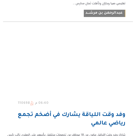
تعليمي صبيا وجازان وتأهلت ثمان مدارس ...
عبدالرحمن بن مرشـــد
06:40 م
110698
وفد وقت اللياقة يشارك في أضخم تجمع
رياضي عالمي
شارك وفد وقت اللياقة، مكون من 18 موظف من تخصصات مختلفة، يرأسهم علي الصقري نائب رئيس