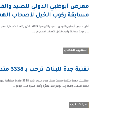
12:55 ص
معرض أبوظبي الدولي للصيد والف
55699
مسابقة ركوب الخيل لأصحاب اله
أعلن معرض أبوظبي الدولي للصيد والفروس
عن عودة مسابقة ركوب الخيل لأصحاب الهمم في ...
سميرة القطان
09:00 م
تقنية جدة للبنات ترحب بـ 3338 متدربة منتظمه بمقاعد التدريب
66941
استقبلت الكلية التقنية للبنات 
الكلية تسعى جاهدة إلى توفير بيئة محفّزة وآمنة، علاوة على البرامج ...
مرفت طيب