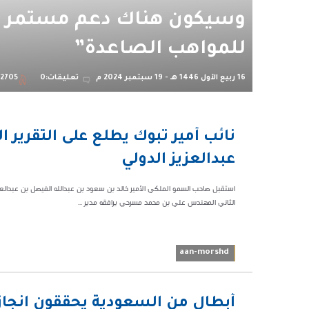
وسيكون هناك دعم مستمر
للمواهب الصاعدة”
16 ربيع الأول 1446 هـ - 19 سبتمبر 2024 م
تعليقات:0
2705
03:22 م
نائب أمير تبوك يطلع على التقرير 
49932
عبدالعزيز الدولي
استقبل صاحب السمو الملكي الأمير خالد بن سعود بن عبدالله الفيصل بن عبدالعزيز
الثاني المهندس علي بن محمد مسرحي يرافقه مدير ...
aan-morshd
06:34 م
أبطال من السعودية يحققون انجازا