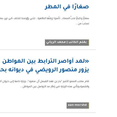
02:55 م
صغارًا في المطر
58911
صغارًا وكبارًا نحبُّ السماء ، تأسرنا زرقتُها الطاهرة ، نثني رؤوسنا للخلف كي نرى ص
نسلبَ من ...
بقلم الكاتب | محمد الرياني
07:42 م
«لمد أواصر الترابط بين المواطن وو
94900
يزور منصور الرويضي في ديوانه بح
قام صاحب السمو الأمير "بدر بن فهد الفيصل آل سعود"، بزيارة خاصة إلى ديوان ال
والشعراء.وتأتي هذه الزيارة في إطار مد التواصل بين المواطن ...
aan-morshd