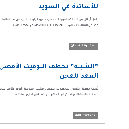
68401
للأساتذة في السويد
عدد من المنافسات التي تشارك بها البعثة السعودية في هذه البطولة ...
سميرة القطان
10:08 م
“الشبله” تخطف التوقيت الأفضل 
61320
العهد للهجن
تُوِّجت المطية "الشبله"، لمالكها بدر الدهاس العتيبي بنجومية أشواط فئة الـ "ج
نسخته السادسة الذي انطلق في العاشر من أغسطس الجاري، وينظمه ...
aan-morshd