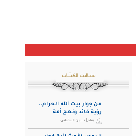
مقـالات الكتـّـاب
من جوار بيت الله الحرام..
رؤية قائد ونهج أمة
بقلم| نسرين السفياني