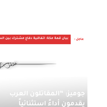
بيان قمة مكة: اتفاقية دفاع مشترك بين الس
عاجل :
جوميز: “المقاتلون العرب
يقدمون أداءً استثنائياً