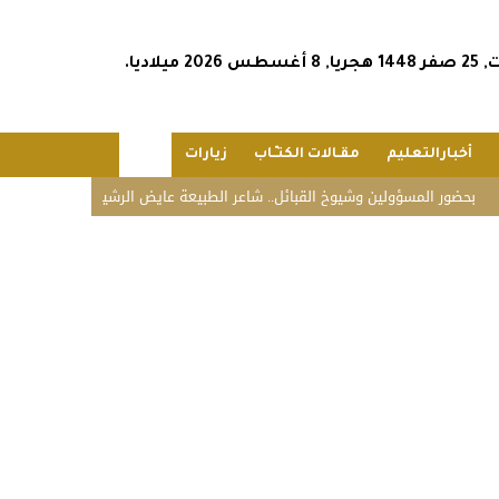
س 2026 ميلاديا.
أخبارالتعليم
مقـالات الكتـّـاب
زيارات
عام
مسؤولين وشيوخ القبائل.. شاعر الطبيعة عايض الرشيدي يحتفل بزواج نجله محمد في