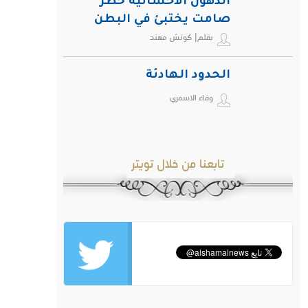
الدهون الأحشائية خطر
صامت يختبئ في البطن
بقلم| كوتش مهند
ويهدد صحة الإنسان
الحدود الهادئة
وفاء الاسمري
تابعنا من خلال تويتر