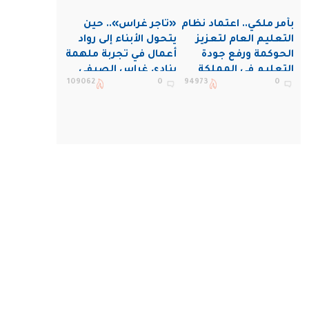
بأمر ملكي.. اعتماد نظام
«تاجر غراس».. حين
التعليم العام لتعزيز
يتحول الأبناء إلى رواد
الحوكمة ورفع جودة
أعمال في تجربة ملهمة
التعليم في المملكة
بنادي غراس الصيفي
109062
0
94973
0
بالجبيل