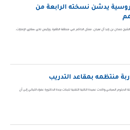
روسية يدشن نسخته الرابعة من
مم
ية 2024، الذي يقام تحت رعاية سمو الشيخ حمدان بن زايد آل نهيان، ممثل الحاكم في منطقة الظفرة، ورئيس نادي صقاري الإمارات،
بجدة، صباح اليوم الأحد ٣٣٣٨ متدربة منتظمة لمرحلة الدبلوم الصباحي.واكدت عميدة الكلية التقنية للبنات بجدة الدكتورة عفراء اللياتي إلى أن